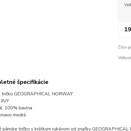
Veľ
19
Číslo p
Veľkosť
etné špecifikácie
e tričko GEOGRAPHICAL NORWAY
 JIVY
ál: 100% bavlna
 tmavo modrá
é pánske tričko s krátkym rukávom od značky GEOGRAPHICAL N