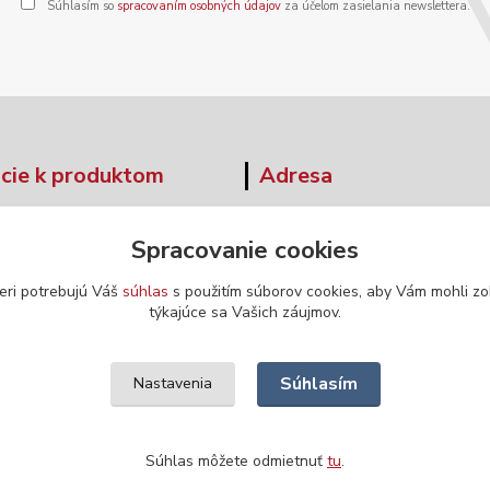
Súhlasím so
spracovaním osobných údajov
za účelom zasielania newslettera.
cie k produktom
Adresa
tné tabuľky
Moskovská 42
Spracovanie cookies
Banská Bystrica
ár - odstúpenie od zmluvy
974 04
eri potrebujú Váš
súhlas
s použitím súborov cookies, aby Vám mohli zo
týkajúce sa Vašich záujmov.
Súhlasím
Nastavenia
Súhlas môžete odmietnuť
tu
.