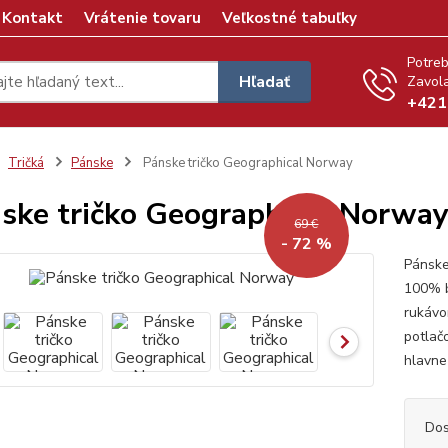
Kontakt
Vrátenie tovaru
Veľkostné tabuľky
Potreb
Hľadať
Zavola
+421
Tričká
Pánske
Pánske tričko Geographical Norway
ske tričko Geographical Norwa
69 €
- 72 %
Pánske
100% b
rukáv
potlač
hlavne
Dos