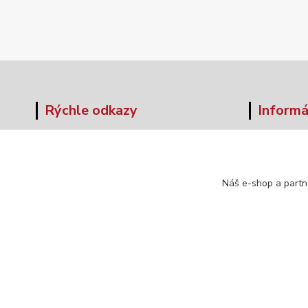
Rýchle odkazy
Informá
O nás
Veľkos
Obchodné podmienky
Formul
Doprava a platba
Náš e-shop a partn
Kontakt