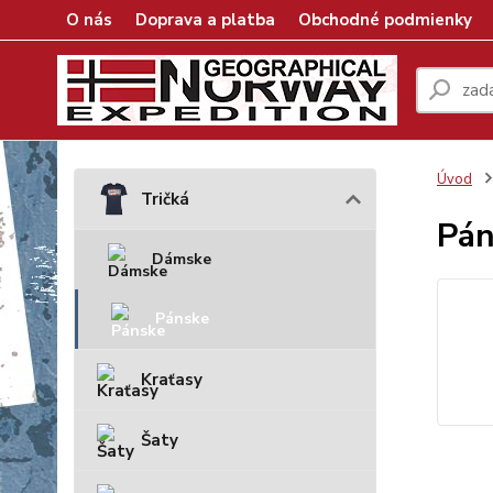
O nás
Doprava a platba
Obchodné podmienky
Úvod
Tričká
Pán
Dámske
Pánske
Kraťasy
Šaty