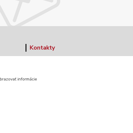
Kontakty
+421 903 152 158
info@norwaywear.sk
brazovať informácie
Vytvorené na
Eshop-rychlo.sk