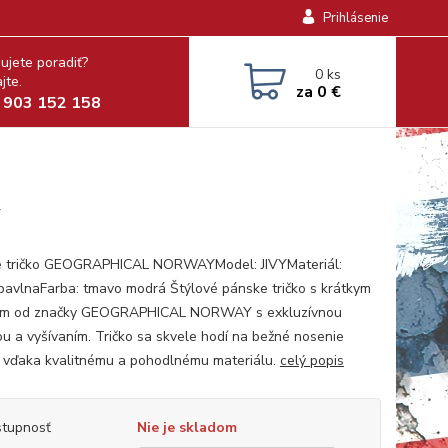
Prihlásenie
ujete poradiť?
0
ks
jte.
za
0 €
 903 152 158
y
 tričko GEOGRAPHICAL NORWAYModel: JIVYMateriál:
avlnaFarba: tmavo modrá Štýlové pánske tričko s krátkym
om od značky GEOGRAPHICAL NORWAY s exkluzívnou
ou a vyšívaním. Tričko sa skvele hodí na bežné nosenie
 vďaka kvalitnému a pohodlnému materiálu.
celý popis
tupnosť
Nie je skladom