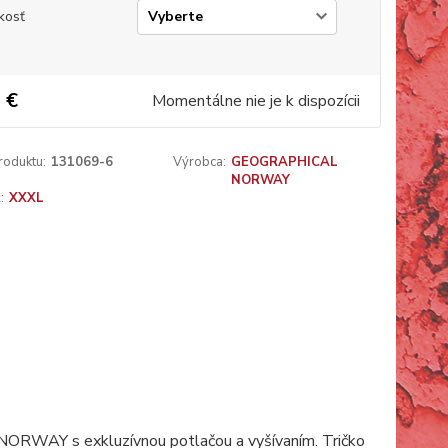
kosť
 €
Momentálne nie je k dispozícii
roduktu:
131069-6
Výrobca:
GEOGRAPHICAL
NORWAY
:
XXXL
ORWAY s exkluzívnou potlačou a vyšívaním. Tričko