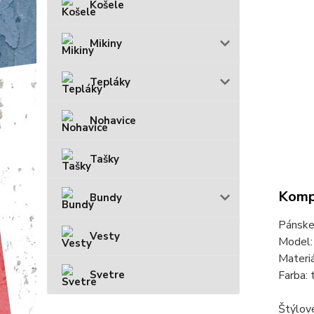
Košele
Mikiny
Tepláky
Nohavice
Tašky
Kompl
Bundy
Pánsk
Vesty
Model:
Materi
Svetre
Farba:
Štýlov