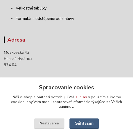
Veľkostné tabuľky
Formulár - odstúpenie od zmluvy
Adresa
Moskovská 42
Banská Bystrica
974 04
Kontakty
Spracovanie cookies
Náš e-shop a partneri potrebujú Váš
súhlas
s použitím súborov
+421 903 152 158
cookies, aby Vám mohli zobrazovať informácie týkajúce sa Vašich
záujmov.
info@norwaywear.sk
Súhlasím
Nastavenia