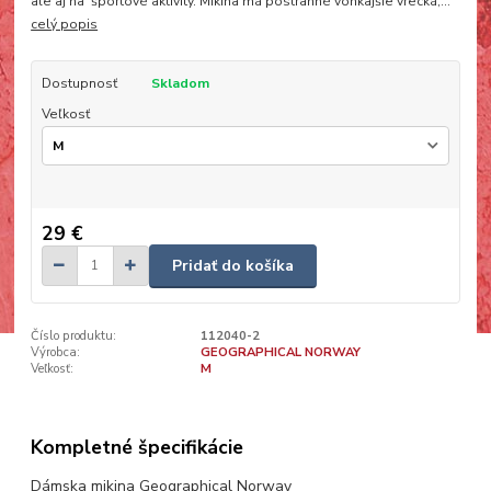
ale aj na športové aktivity. Mikina má postranné vonkajšie vrecká,...
celý popis
Dostupnosť
Skladom
Veľkosť
29 €
Pridať do košíka
Číslo produktu:
112040-2
Výrobca:
GEOGRAPHICAL NORWAY
Veľkosť:
M
Kompletné špecifikácie
Dámska mikina Geographical Norway