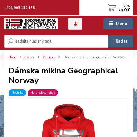
0
ks
+421 903 152 158
za
0 €
Menu
Hľadať
Úvod
Mikiny
Dámske
Dámska mikina Geographical Norway
Dámska mikina Geographical
Norway
Novinka
Najpredávanejšie