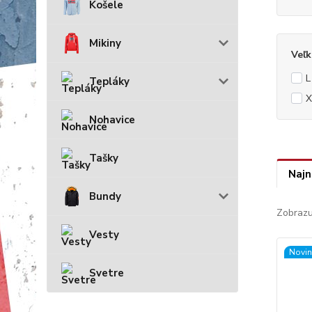
Košele
Mikiny
Veľk
L
Tepláky
X
Nohavice
Tašky
Najn
Bundy
Zobrazu
Vesty
Novin
Svetre