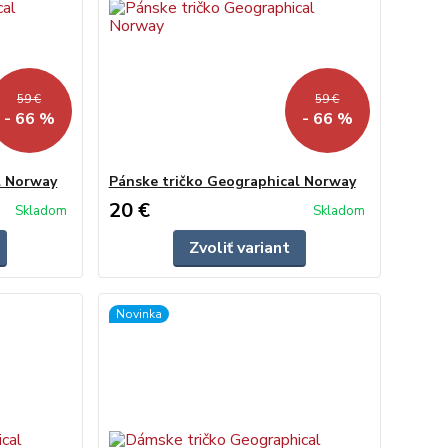
59 €
59 €
- 66 %
- 66 %
l Norway
Pánske tričko Geographical Norway
20 €
Skladom
Skladom
Zvoliť variant
Novinka