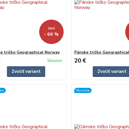
59 €
- 66 %
e tričko Geographical Norway
Pánske tričko Geographica
€
20 €
Skladom
Zvoliť variant
Zvoliť variant
ka
Novinka