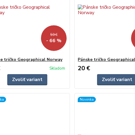
59 €
- 66 %
e tričko Geographical Norway
Pánske tričko Geographica
€
20 €
Skladom
Zvoliť variant
Zvoliť variant
ka
Novinka