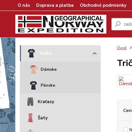
O nás
Doprava a platba
Obchodné podmienky
Úvod
Tričká
Tri
Dámske
Pánske
Kraťasy
Cen
Šaty
N