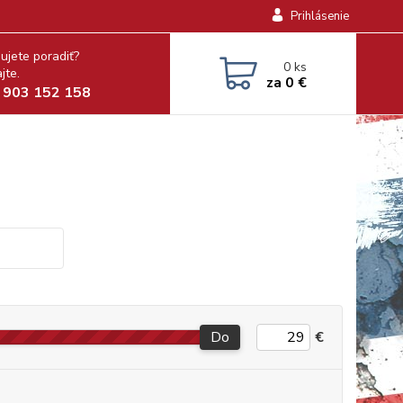
Prihlásenie
ujete poradiť?
0
ks
jte.
za
0 €
 903 152 158
Do
€