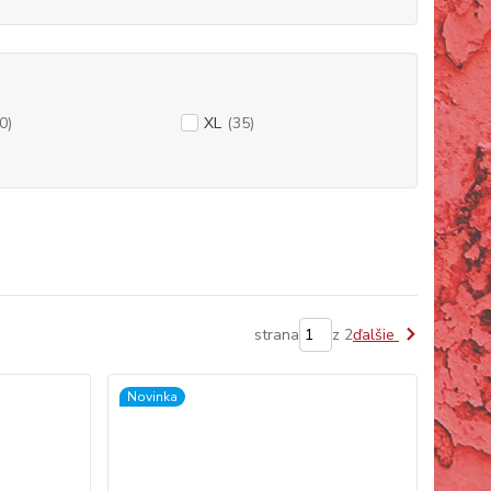
0)
XL
(35)
strana
z 2
ďalšie
Novinka