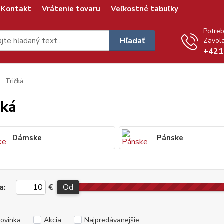
Kontakt
Vrátenie tovaru
Veľkostné tabuľky
Potreb
Hľadať
Zavola
+421
Tričká
čká
Dámske
Pánske
a:
€
Od
ovinka
Akcia
Najpredávanejšie