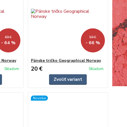
69 €
59 €
- 64 %
- 66 %
l Norway
Pánske tričko Geographical Norway
20 €
Skladom
Skladom
Zvoliť variant
Novinka