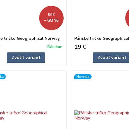
59 €
- 68 %
e tričko Geographical Norway
Pánske tričko Geographica
€
19 €
Skladom
Zvoliť variant
Zvoliť variant
ka
Novinka