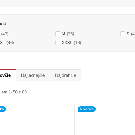
osť
(47)
M
(73)
S
(4
XL
(46)
XXXL
(18)
ovšie
Najlacnejšie
Najdrahšie
jem 1-50 z 83
ka
Novinka