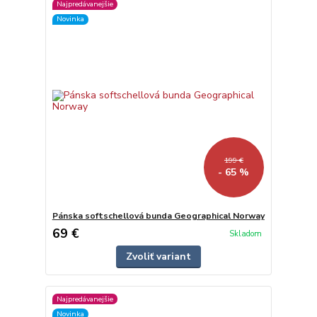
Najpredávanejšie
Novinka
199 €
- 65 %
Pánska softschellová bunda Geographical Norway
69 €
Skladom
Zvoliť variant
Najpredávanejšie
Novinka