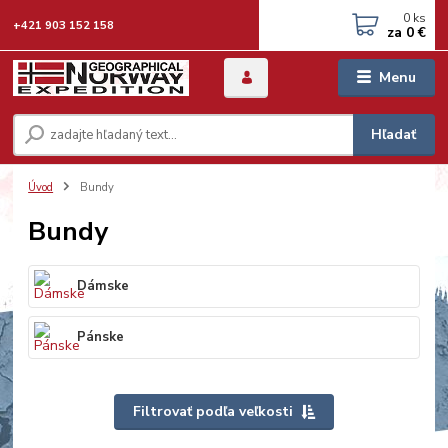
0
ks
+421 903 152 158
za
0 €
Menu
Hľadať
Úvod
Bundy
Bundy
Dámske
Pánske
Filtrovať podľa veľkosti