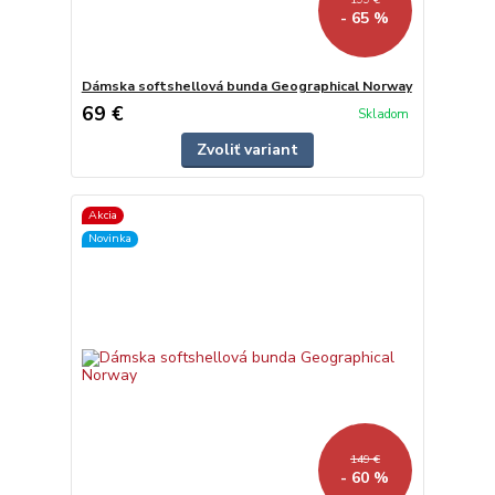
- 65 %
Dámska softshellová bunda Geographical Norway
69 €
Skladom
Zvoliť variant
Akcia
Novinka
149 €
- 60 %