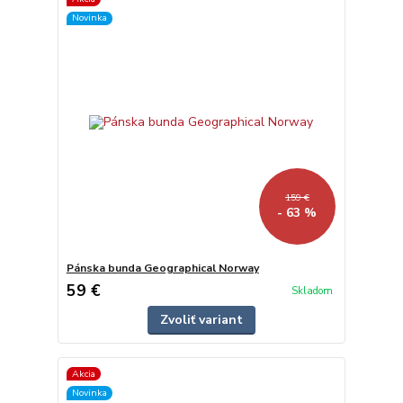
Novinka
159 €
- 63 %
Pánska bunda Geographical Norway
59 €
Skladom
Zvoliť variant
Akcia
Novinka