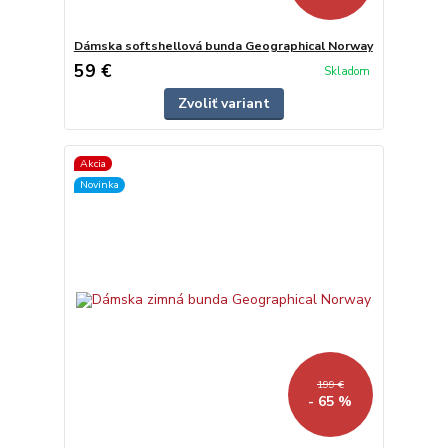
Dámska softshellová bunda Geographical Norway
59 €
Skladom
Zvoliť variant
Akcia
Novinka
199 €
- 65 %