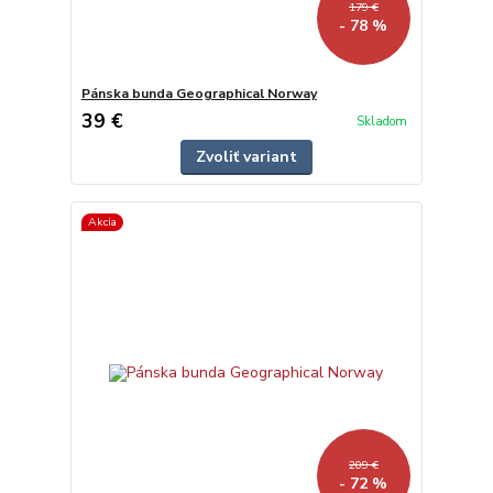
179 €
- 78 %
Pánska bunda Geographical Norway
39 €
Skladom
Zvoliť variant
Akcia
209 €
- 72 %