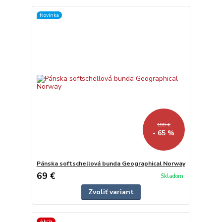
Novinka
199 €
- 65 %
Pánska softschellová bunda Geographical Norway
69 €
Skladom
Zvoliť variant
Akcia