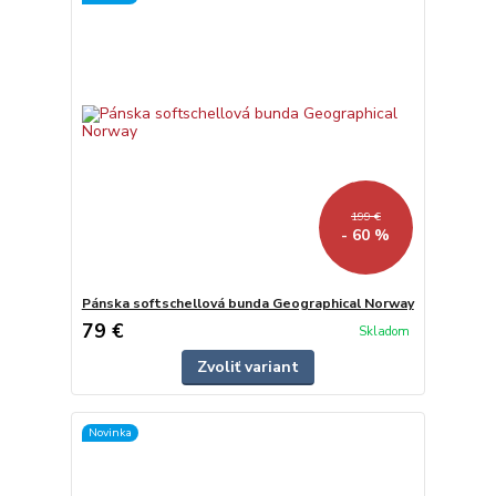
199 €
- 60 %
Pánska softschellová bunda Geographical Norway
79 €
Skladom
Zvoliť variant
Novinka