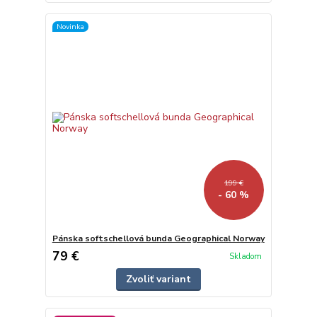
Novinka
199 €
- 60 %
Pánska softschellová bunda Geographical Norway
79 €
Skladom
Zvoliť variant