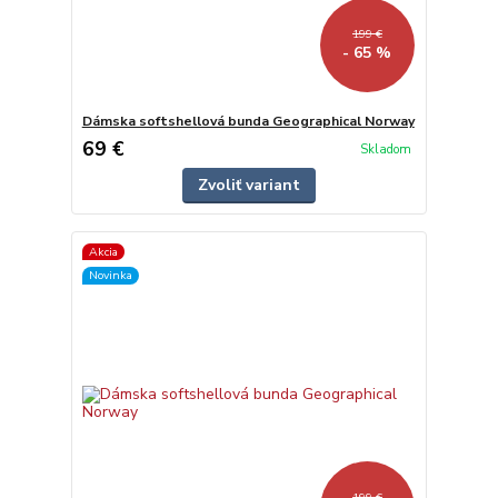
199 €
- 65 %
Dámska softshellová bunda Geographical Norway
69 €
Skladom
Zvoliť variant
Akcia
Novinka
199 €