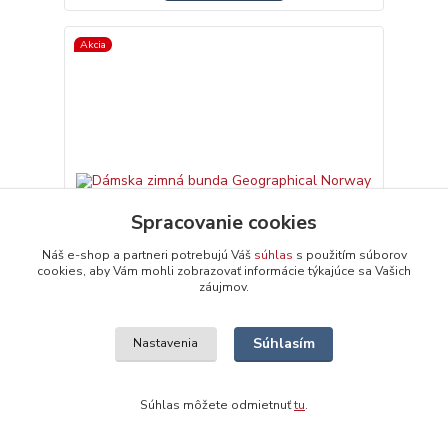
Akcia
Spracovanie cookies
Náš e-shop a partneri potrebujú Váš
súhlas
s použitím súborov
149 €
cookies, aby Vám mohli zobrazovať informácie týkajúce sa Vašich
- 74 %
záujmov.
Súhlasím
Nastavenia
Dámska zimná bunda Geographical Norway
39 €
Skladom
Zvoliť variant
Súhlas môžete odmietnuť
tu
.