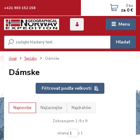
0
ks
+421 903 152 158
za
0 €
Menu
Hľadať
Úvod
Tepláky
Dámske
Dámske
Filtrovať podľa veľkosti
Najnovšie
Najlacnejšie
Najdrahšie
Zobrazujem 1-9 z 9
strana
z 1