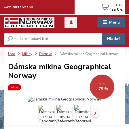
0
ks
+421 903 152 158
za
0 €
Menu
Hľadať
Úvod
Mikiny
Dámske
Dámska mikina Geographical Norway
Dámska mikina Geographical
Norway
99 €
Akcia
- 75 %