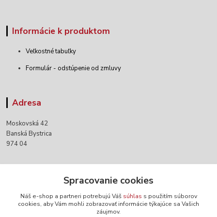
Informácie k produktom
Veľkostné tabuľky
Formulár - odstúpenie od zmluvy
Adresa
Moskovská 42
Banská Bystrica
974 04
Kontakty
Spracovanie cookies
Náš e-shop a partneri potrebujú Váš
súhlas
s použitím súborov
+421 903 152 158
cookies, aby Vám mohli zobrazovať informácie týkajúce sa Vašich
záujmov.