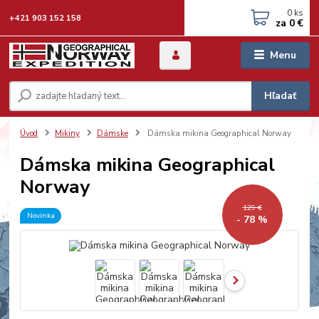
0
ks
+421 903 152 158
za
0 €
Menu
Hľadať
Úvod
Mikiny
Dámske
Dámska mikina Geographical Norway
Dámska mikina Geographical
Norway
129 €
Novinka
- 78 %