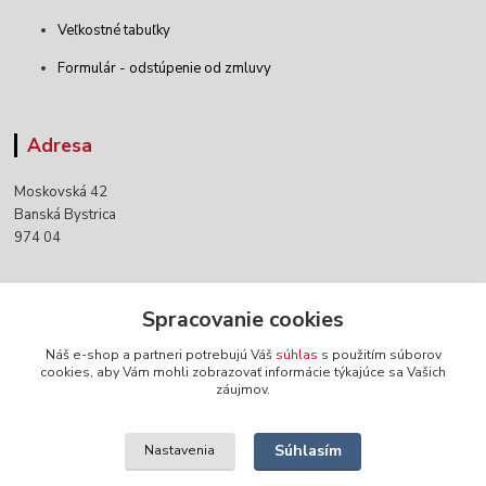
Veľkostné tabuľky
Formulár - odstúpenie od zmluvy
Adresa
Moskovská 42
Banská Bystrica
974 04
Kontakty
Spracovanie cookies
Náš e-shop a partneri potrebujú Váš
súhlas
s použitím súborov
+421 903 152 158
cookies, aby Vám mohli zobrazovať informácie týkajúce sa Vašich
záujmov.
info@norwaywear.sk
Súhlasím
Nastavenia