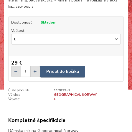
ale aj na športové aktivity. Mikina má postranné vonkajšie vrecká,
ka...
celý popis
Dostupnosť
Skladom
Veľkosť
29 €
Pridať do košíka
Číslo produktu:
112039-3
Výrobca:
GEOGRAPHICAL NORWAY
Veľkosť:
L
Kompletné špecifikácie
Dámska mikina Geographical Norway