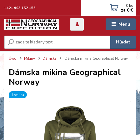
0
ks
+421 903 152 158
za
0 €
Menu
Hľadať
Úvod
Mikiny
Dámske
Dámska mikina Geographical Norway
Dámska mikina Geographical
Norway
Novinka