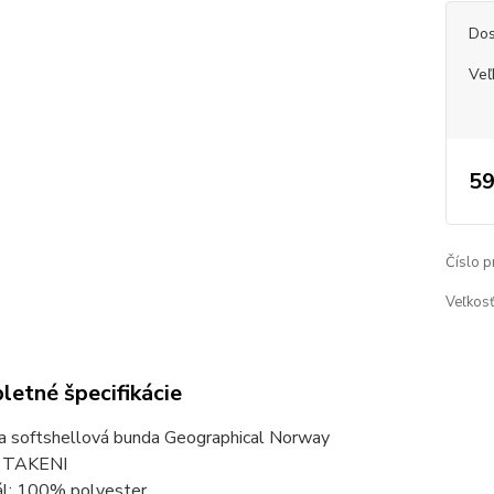
Dos
Veľ
59
Číslo p
Veľkosť
etné špecifikácie
 softshellová bunda Geographical Norway
: TAKENI
ál: 100% polyester