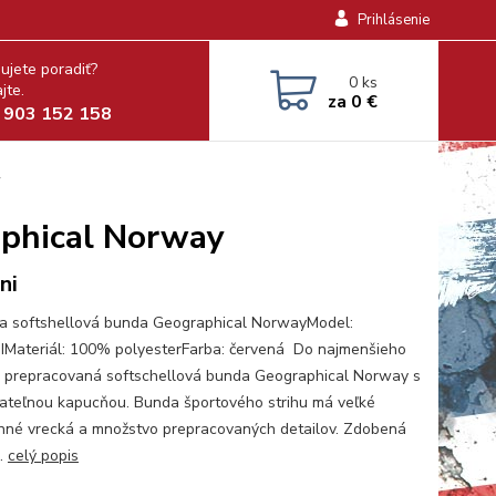
Prihlásenie
ujete poradiť?
0
ks
jte.
za
0 €
 903 152 158
y
aphical Norway
ni
 softshellová bunda Geographical NorwayModel:
Materiál: 100% polyesterFarba: červená Do najmenšieho
u prepracovaná softschellová bunda Geographical Norway s
ateľnou kapucňou. Bunda športového strihu má veľké
nné vrecká a množstvo prepracovaných detailov. Zdobená
..
celý popis