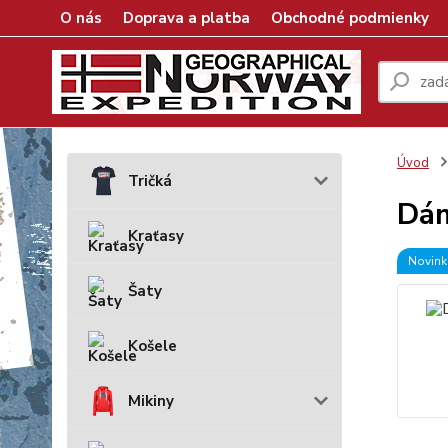
O nás
Doprava a platba
Obchodné podmienky
Úvod
Tričká
Dám
Kraťasy
Novink
Šaty
Košele
Mikiny