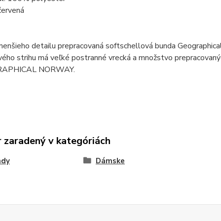
červená
menšieho detailu prepracovaná softschellová bunda Geographic
vého strihu má veľké postranné vrecká a množstvo prepracovanýc
RAPHICAL NORWAY.
 zaradený v kategóriách
ndy
Dámske