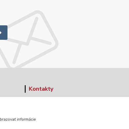
Kontakty
+421 903 152 158
info@norwaywear.sk
brazovať informácie