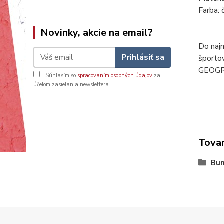
Farba: 
Novinky, akcie na email?
Do naj
Prihlásiť sa
športo
GEOG
Súhlasím so
spracovaním osobných údajov
za
účelom zasielania newslettera.
Tovar
Bu