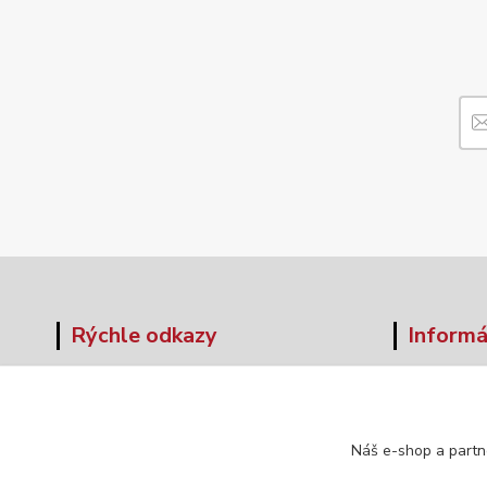
Rýchle odkazy
Informá
O nás
Veľkos
Obchodné podmienky
Formul
Doprava a platba
Náš e-shop a partn
Kontakt