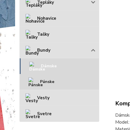
Tepláky
Nohavice
Tašky
Bundy
Dámske
Pánske
Vesty
Kompl
Svetre
Dámska
Model
Materi