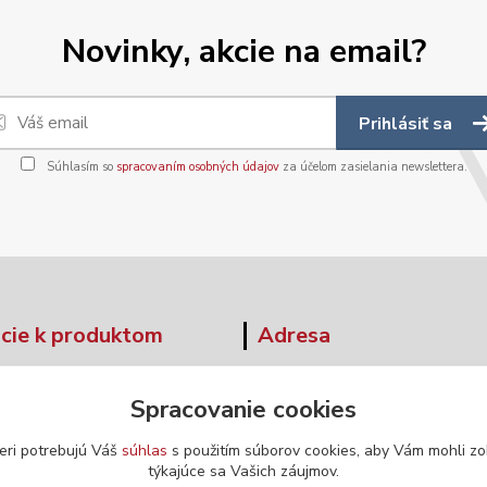
Novinky, akcie na email?
Prihlásiť sa
Súhlasím so
spracovaním osobných údajov
za účelom zasielania newslettera.
cie k produktom
Adresa
tné tabuľky
Moskovská 42
Spracovanie cookies
Banská Bystrica
ár - odstúpenie od zmluvy
974 04
eri potrebujú Váš
súhlas
s použitím súborov cookies, aby Vám mohli zo
týkajúce sa Vašich záujmov.