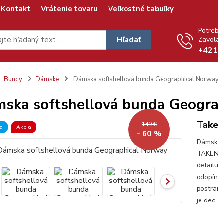
Kontakt
Vrátenie tovaru
Veľkostné tabuľky
Potreb
Hľadať
Zavola
+421
Bundy
Dámske
Dámska softshellová bunda Geographical Norwa
ska softshellová bunda Geogr
Take
149 €
a
Akcia
- 60 %
Dámska
TAKENI
detail
odopín
postra
je dec.