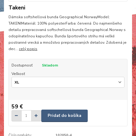
Takeni
Dámska softshellová bunda Geographical NorwayModel:
TAKENIMateriál: 100% polyesterFarba: červená Do najmenšieho
detailu prepracovaná softschellová bunda Geographical Norway s
odopínateľnou kapucňou. Bunda športového strihu má veľké
postranné vrecká a množstvo prepracovaných detailov. Zdobená je
dec...
celý popis
Dostupnosť
Skladom
Veľkosť
59 €
Pridať do košíka
Číslo produktu:
102050-4