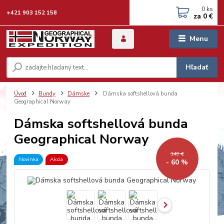
0
ks
+421 903 152 158
za
0 €
Menu
Hľadať
Úvod
Bundy
Dámske
Dámska softshellová bunda
Geographical Norway
Dámska softshellová bunda
Geographical Norway
149 €
Novinka
Akcia
- 60 %