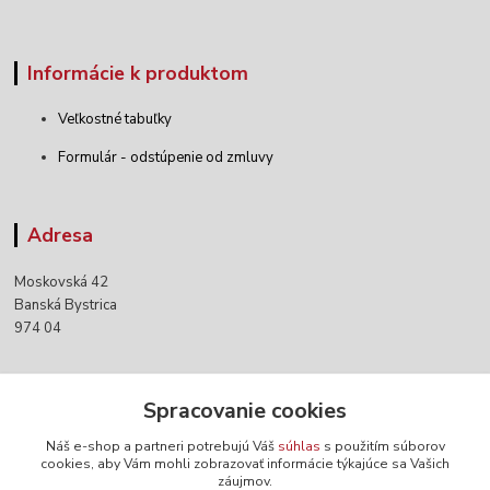
Informácie k produktom
Veľkostné tabuľky
Formulár - odstúpenie od zmluvy
Adresa
Moskovská 42
Banská Bystrica
974 04
Kontakty
Spracovanie cookies
Náš e-shop a partneri potrebujú Váš
súhlas
s použitím súborov
+421 903 152 158
cookies, aby Vám mohli zobrazovať informácie týkajúce sa Vašich
záujmov.