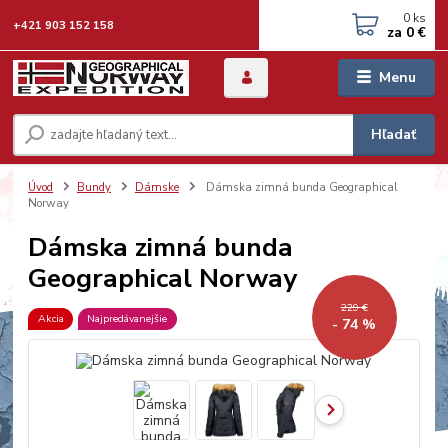
0
ks
+421 903 152 158
za
0 €
Menu
Hľadať
Úvod
Bundy
Dámske
Dámska zimná bunda Geographical
Norway
Dámska zimná bunda
Geographical Norway
229 €
Akcia
Najpredávanejšie
- 74 %