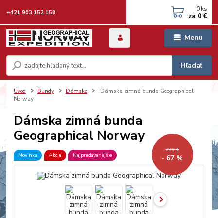
0
ks
+421 903 152 158
za
0 €
Menu
Hľadať
Úvod
Bundy
Dámske
Dámska zimná bunda Geographical
Norway
Dámska zimná bunda
Geographical Norway
239 €
Novinka
Akcia
Najpredávanejšie
- 67 %