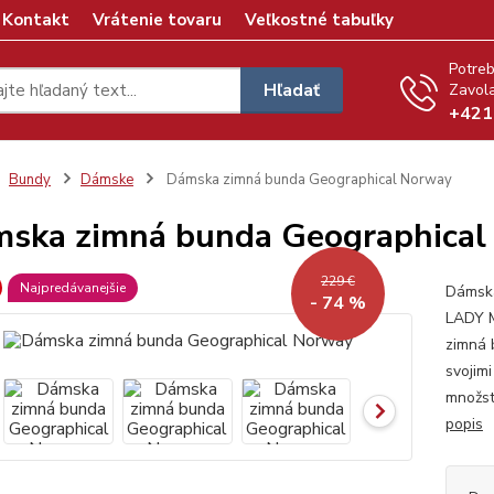
Kontakt
Vrátenie tovaru
Veľkostné tabuľky
Potreb
Hľadať
Zavola
+421
Bundy
Dámske
Dámska zimná bunda Geographical Norway
ska zimná bunda Geographical
229 €
Najpredávanejšie
Dámsk
- 74 %
LADY M
zimná 
svojim
množst
popis