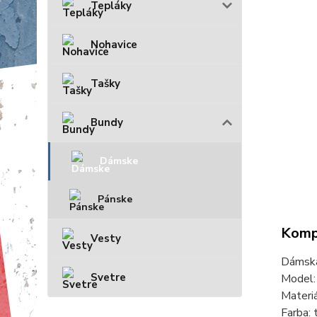
Tepláky
Nohavice
Tašky
Bundy
Dámske
Pánske
Kompl
Vesty
Dámska
Svetre
Model
Materi
Farba: