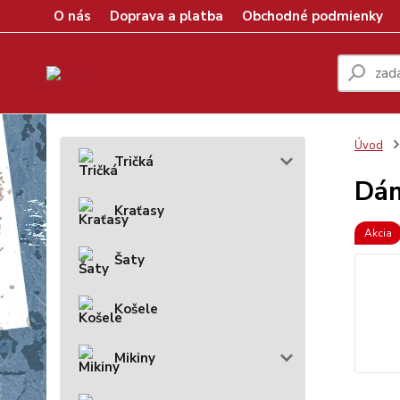
O nás
Doprava a platba
Obchodné podmienky
Úvod
Tričká
Dám
Kraťasy
Akcia
Šaty
Košele
Mikiny