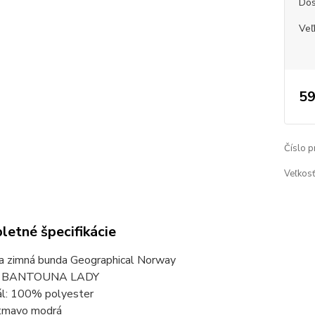
Dos
Veľ
59
Číslo p
Veľkosť
etné špecifikácie
 zimná bunda Geographical Norway
: BANTOUNA LADY
ál: 100% polyester
 tmavo modrá