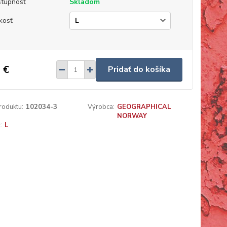
tupnosť
Skladom
kosť
 €
Pridať do košíka
roduktu:
102034-3
Výrobca:
GEOGRAPHICAL
NORWAY
:
L