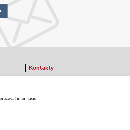
Kontakty
+421 903 152 158
info@norwaywear.sk
brazovať informácie