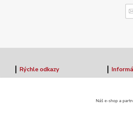
Rýchle odkazy
Informá
O nás
Veľkos
Obchodné podmienky
Formul
Doprava a platba
Náš e-shop a partn
Kontakt