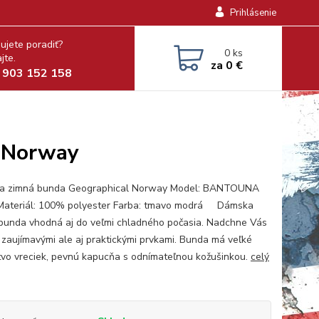
Prihlásenie
ujete poradiť?
0
ks
jte.
za
0 €
 903 152 158
 Norway
a zimná bunda Geographical Norway Model: BANTOUNA
ateriál: 100% polyester Farba: tmavo modrá Dámska
bunda vhodná aj do veľmi chladného počasia. Nadchne Vás
i zaujímavými ale aj praktickými prvkami. Bunda má veľké
vo vreciek, pevnú kapucňa s odnímateľnou kožušinkou.
celý