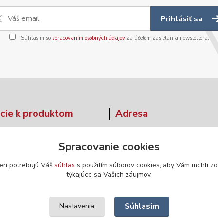
Prihlásiť sa
Súhlasím so
spracovaním osobných údajov
za účelom zasielania newslettera.
cie k produktom
Adresa
tné tabuľky
Moskovská 42
Spracovanie cookies
Banská Bystrica
ár - odstúpenie od zmluvy
974 04
eri potrebujú Váš
súhlas
s použitím súborov cookies, aby Vám mohli zo
týkajúce sa Vašich záujmov.
Súhlasím
Nastavenia