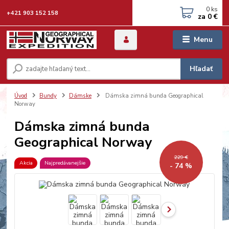
0
ks
+421 903 152 158
za
0 €
Menu
Hľadať
Úvod
Bundy
Dámske
Dámska zimná bunda Geographical
Norway
Dámska zimná bunda
Geographical Norway
229 €
Akcia
Najpredávanejšie
- 74 %