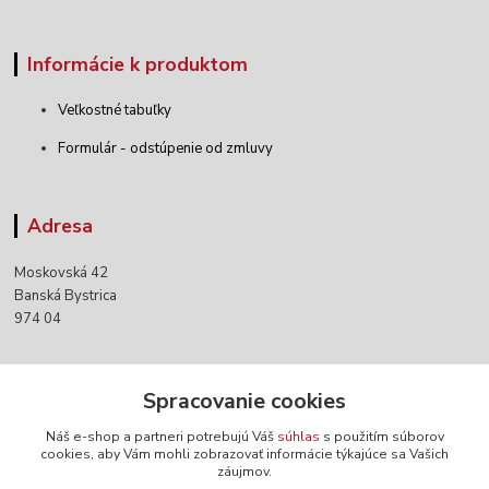
Informácie k produktom
Veľkostné tabuľky
Formulár - odstúpenie od zmluvy
Adresa
Moskovská 42
Banská Bystrica
974 04
Kontakty
Spracovanie cookies
Náš e-shop a partneri potrebujú Váš
súhlas
s použitím súborov
+421 903 152 158
cookies, aby Vám mohli zobrazovať informácie týkajúce sa Vašich
záujmov.