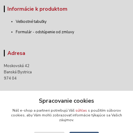
Informácie k produktom
Veľkostné tabuľky
Formulár - odstúpenie od zmluvy
Adresa
Moskovská 42
Banská Bystrica
974 04
Kontakty
Spracovanie cookies
Náš e-shop a partneri potrebujú Váš
súhlas
s použitím súborov
+421 903 152 158
cookies, aby Vám mohli zobrazovať informácie týkajúce sa Vašich
záujmov.
info@norwaywear.sk