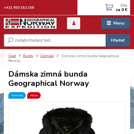
0
ks
+421 903 152 158
za
0 €
Menu
Hľadať
Úvod
Bundy
Dámske
Dámska zimná bunda Geographical
Norway
Dámska zimná bunda
Geographical Norway
Novinka
Akcia