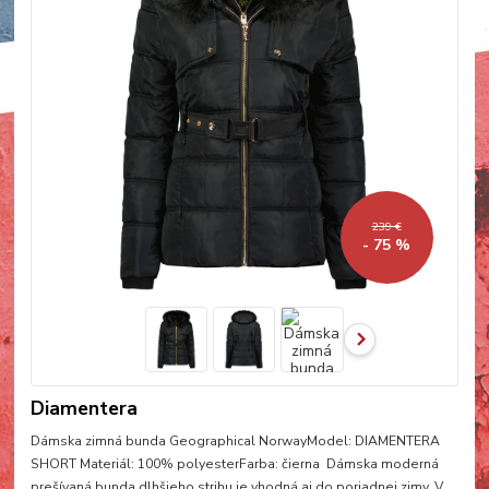
239 €
- 75 %
Diamentera
Dámska zimná bunda Geographical NorwayModel: DIAMENTERA
SHORT Materiál: 100% polyesterFarba: čierna Dámska moderná
prešívaná bunda dlhšieho strihu je vhodná aj do poriadnej zimy. V