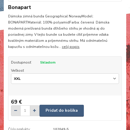
Bonapart
Dámska zimná bunda Geographical NorwayModel:
BONAPARTMateriál: 100% polyamidFarba: červená Dámska
moderná prešívaná bunda dlhšieho strihu je vhodná aj do
poriadnej zimy. V tejto bunde sa budete cítiť príjemne vďaka
kvalitným materiálom a príjemnému strihu. Má odnímateľnú
kapucňu s odnímateľnou kožu...
celý popis
Dostupnosť
Skladom
Veľkosť
69 €
Pridať do košíka
Číslo produktu:
102049-5