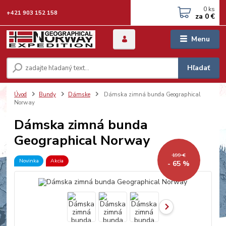
0
ks
+421 903 152 158
za
0 €
Menu
Hľadať
Úvod
Bundy
Dámske
Dámska zimná bunda Geographical
Norway
Dámska zimná bunda
Geographical Norway
199 €
Novinka
Akcia
- 65 %