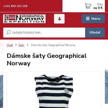
0
ks
+421 903 152 158
za
0 €
Menu
Hľadať
Úvod
Šaty
Dámske šaty Geographical Norway
Dámske šaty Geographical
Norway