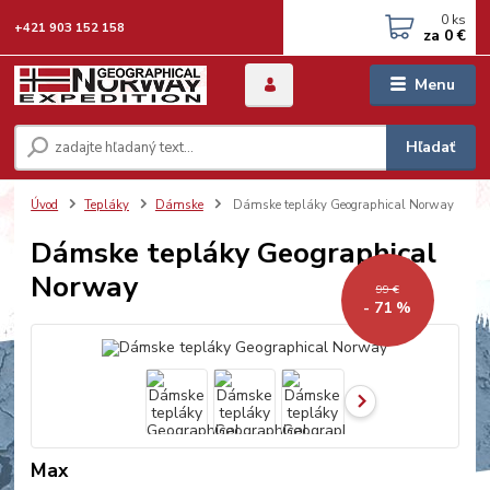
0
ks
+421 903 152 158
za
0 €
Menu
Hľadať
Úvod
Tepláky
Dámske
Dámske tepláky Geographical Norway
Dámske tepláky Geographical
Norway
99 €
- 71 %
Max