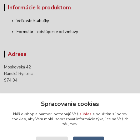
Informácie k produktom
Veľkostné tabuľky
Formulár - odstúpenie od zmluvy
Adresa
Moskovská 42
Banská Bystrica
974 04
Kontakty
Spracovanie cookies
Náš e-shop a partneri potrebujú Váš
súhlas
s použitím súborov
+421 903 152 158
cookies, aby Vám mohli zobrazovať informácie týkajúce sa Vašich
záujmov.
info@norwaywear.sk