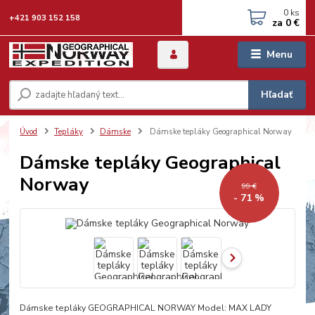
0
ks
+421 903 152 158
za
0 €
Menu
Hľadať
Úvod
Tepláky
Dámske
Dámske tepláky Geographical Norway
Dámske tepláky Geographical
Norway
99 €
- 71 %
Dámske tepláky GEOGRAPHICAL NORWAY Model: MAX LADY