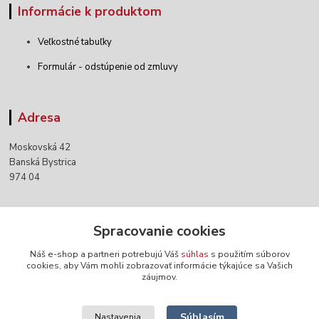
Informácie k produktom
Veľkostné tabuľky
Formulár - odstúpenie od zmluvy
Adresa
Moskovská 42
Banská Bystrica
974 04
Kontakty
Spracovanie cookies
Náš e-shop a partneri potrebujú Váš
súhlas
s použitím súborov
+421 903 152 158
cookies, aby Vám mohli zobrazovať informácie týkajúce sa Vašich
záujmov.
info@norwaywear.sk
Súhlasím
Nastavenia