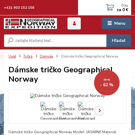
0
ks
+421 903 152 158
za
0 €
Menu
Hľadať
Úvod
Tričká
Dámske
Dámske tričko Geographical Norway
Dámske tričko Geographical
Norway
39 €
- 62 %
Dámske tričko Geographical Norway Model: JASMINE Materiál: