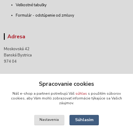
Veľkostné tabuľky
Formulár - odstúpenie od zmluvy
Adresa
Moskovská 42
Banská Bystrica
974 04
Kontakty
Spracovanie cookies
Náš e-shop a partneri potrebujú Váš
súhlas
s použitím súborov
+421 903 152 158
cookies, aby Vám mohli zobrazovať informácie týkajúce sa Vašich
záujmov.
info@norwaywear.sk
Súhlasím
Nastavenia