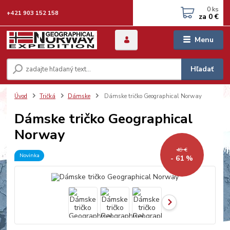
0
ks
+421 903 152 158
za
0 €
Menu
Hľadať
Úvod
Tričká
Dámske
Dámske tričko Geographical Norway
Dámske tričko Geographical
Norway
49 €
Novinka
- 61 %