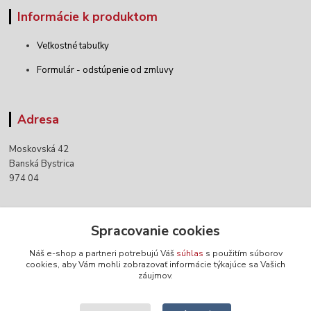
Informácie k produktom
Veľkostné tabuľky
Formulár - odstúpenie od zmluvy
Adresa
Moskovská 42
Banská Bystrica
974 04
Kontakty
Spracovanie cookies
Náš e-shop a partneri potrebujú Váš
súhlas
s použitím súborov
+421 903 152 158
cookies, aby Vám mohli zobrazovať informácie týkajúce sa Vašich
záujmov.
info@norwaywear.sk