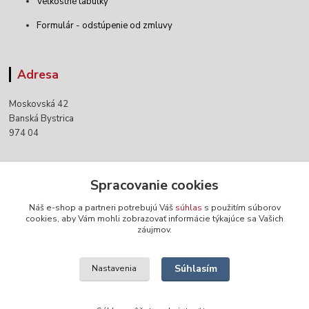
Veľkostné tabuľky
Formulár - odstúpenie od zmluvy
Adresa
Moskovská 42
Banská Bystrica
974 04
Kontakty
Spracovanie cookies
Náš e-shop a partneri potrebujú Váš
súhlas
s použitím súborov
+421 903 152 158
cookies, aby Vám mohli zobrazovať informácie týkajúce sa Vašich
záujmov.
info@norwaywear.sk
Súhlasím
Nastavenia