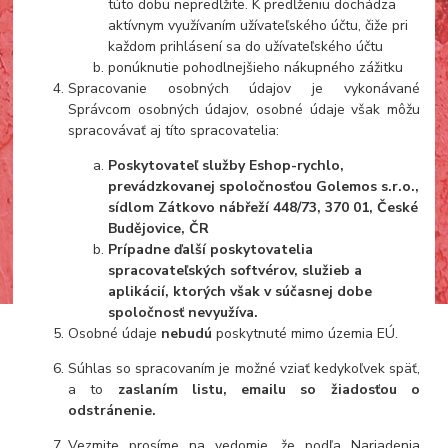
túto dobu nepredĺžite. K predĺženiu dochádza
aktívnym využívaním užívateľského účtu, čiže pri
každom prihlásení sa do užívateľského účtu
ponúknutie pohodlnejšieho nákupného zážitku
Spracovanie osobných údajov je vykonávané
Správcom osobných údajov, osobné údaje však môžu
spracovávať aj títo spracovatelia:
Poskytovateľ služby Eshop-rychlo,
prevádzkovanej spoločnosťou Golemos s.r.o.,
sídlom Zátkovo nábřeží 448/73, 370 01, České
Budějovice, ČR
Prípadne ďalší poskytovatelia
spracovateľských softvérov, služieb a
aplikácií, ktorých však v súčasnej dobe
spoločnosť nevyužíva.
Osobné údaje
nebudú
poskytnuté mimo územia EÚ.
Súhlas so spracovaním je možné vziať kedykoľvek späť,
a to
zaslaním listu, emailu so žiadosťou o
odstránenie.
Vezmite prosíme na vedomie, že podľa Nariadenia