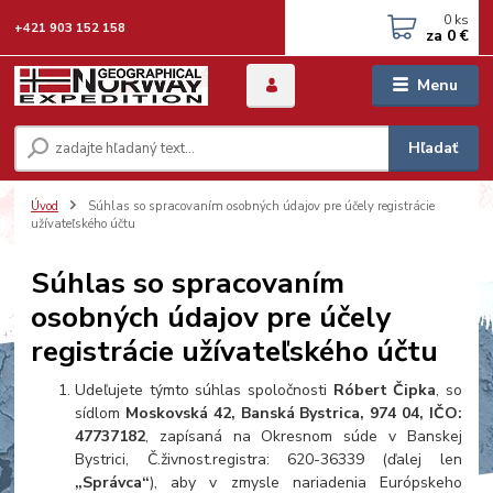
0
ks
+421 903 152 158
za
0 €
Menu
Hľadať
Úvod
Súhlas so spracovaním osobných údajov pre účely registrácie
užívateľského účtu
Súhlas so spracovaním
osobných údajov pre účely
registrácie užívateľského účtu
Udeľujete týmto súhlas spoločnosti
Róbert Čipka
, so
sídlom
Moskovská 42, Banská Bystrica, 974 04
, IČO:
47737182
, zapísaná na Okresnom súde v Banskej
Bystrici, Č.živnost.registra: 620-36339 (ďalej len
„Správca“
), aby v zmysle nariadenia Európskeho