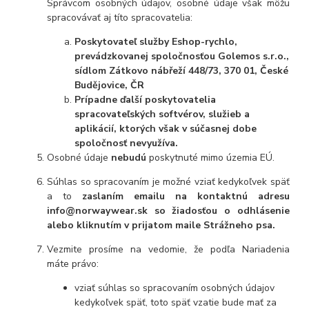
Správcom osobných údajov, osobné údaje však môžu
spracovávať aj títo spracovatelia:
Poskytovateľ služby Eshop-rychlo,
prevádzkovanej spoločnosťou Golemos s.r.o.,
sídlom Zátkovo nábřeží 448/73, 370 01, České
Budějovice, ČR
Prípadne ďalší poskytovatelia
spracovateľských softvérov, služieb a
aplikácií, ktorých však v súčasnej dobe
spoločnosť nevyužíva.
Osobné údaje
nebudú
poskytnuté mimo územia EÚ.
Súhlas so spracovaním je možné vziať kedykoľvek späť
a to
zaslaním emailu na kontaktnú adresu
info@norwaywear.sk so žiadosťou o odhlásenie
alebo kliknutím v prijatom maile Strážneho psa.
Vezmite prosíme na vedomie, že podľa Nariadenia
máte právo:
vziať súhlas so spracovaním osobných údajov
kedykoľvek späť, toto späť vzatie bude mať za