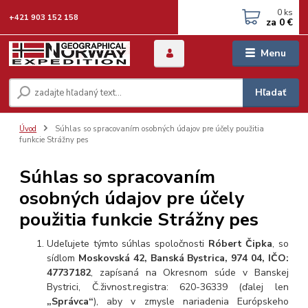
0
ks
+421 903 152 158
za
0 €
Menu
Hľadať
Úvod
Súhlas so spracovaním osobných údajov pre účely použitia
funkcie Strážny pes
Súhlas so spracovaním
osobných údajov pre účely
použitia funkcie Strážny pes
Udeľujete týmto súhlas spoločnosti
Róbert Čipka
, so
sídlom
Moskovská 42, Banská Bystrica, 974 04
, IČO:
47737182
, zapísaná na Okresnom súde v Banskej
Bystrici, Č.živnost.registra: 620-36339 (ďalej len
„Správca“
), aby v zmysle nariadenia Európskeho