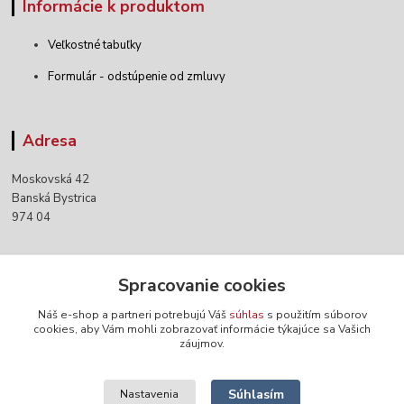
Informácie k produktom
Veľkostné tabuľky
Formulár - odstúpenie od zmluvy
Adresa
Moskovská 42
Banská Bystrica
974 04
Kontakty
Spracovanie cookies
Náš e-shop a partneri potrebujú Váš
súhlas
s použitím súborov
+421 903 152 158
cookies, aby Vám mohli zobrazovať informácie týkajúce sa Vašich
záujmov.
info@norwaywear.sk
Súhlasím
Nastavenia