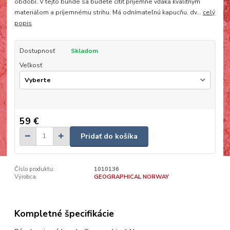
období. V tejto bunde sa budete cítiť príjemne vďaka kvalitným
materiálom a príjemnému strihu. Má odnímateľnú kapucňu, dv...
celý
popis
Dostupnosť
Skladom
Veľkosť
59 €
Pridať do košíka
Číslo produktu:
1010136
Výrobca:
GEOGRAPHICAL NORWAY
Kompletné špecifikácie