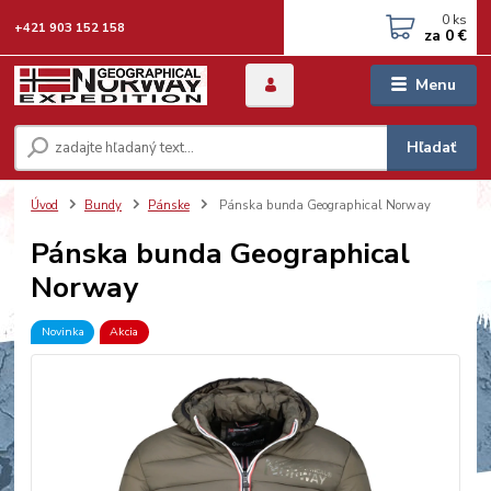
0
ks
+421 903 152 158
za
0 €
Menu
Hľadať
Úvod
Bundy
Pánske
Pánska bunda Geographical Norway
Pánska bunda Geographical
Norway
Novinka
Akcia