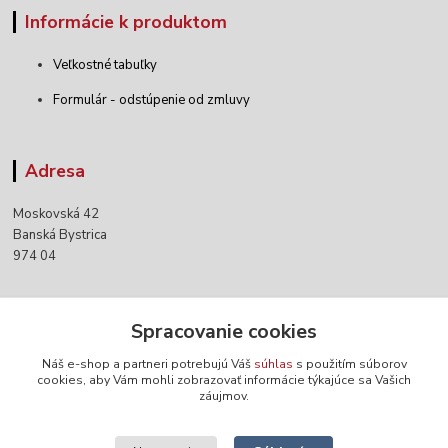
Informácie k produktom
Veľkostné tabuľky
Formulár - odstúpenie od zmluvy
Adresa
Moskovská 42
Banská Bystrica
974 04
Kontakty
Spracovanie cookies
Náš e-shop a partneri potrebujú Váš
súhlas
s použitím súborov
+421 903 152 158
cookies, aby Vám mohli zobrazovať informácie týkajúce sa Vašich
záujmov.
info@norwaywear.sk