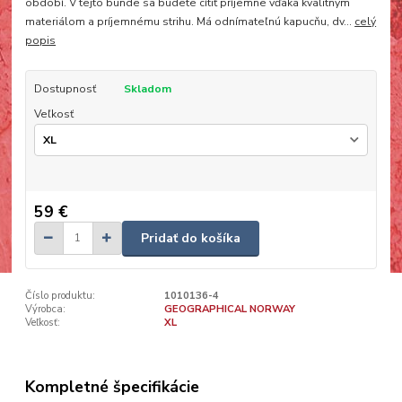
období. V tejto bunde sa budete cítiť príjemne vďaka kvalitným
materiálom a príjemnému strihu. Má odnímateľnú kapucňu, dv...
celý
popis
Dostupnosť
Skladom
Veľkosť
59 €
Pridať do košíka
Číslo produktu:
1010136-4
Výrobca:
GEOGRAPHICAL NORWAY
Veľkosť:
XL
Kompletné špecifikácie