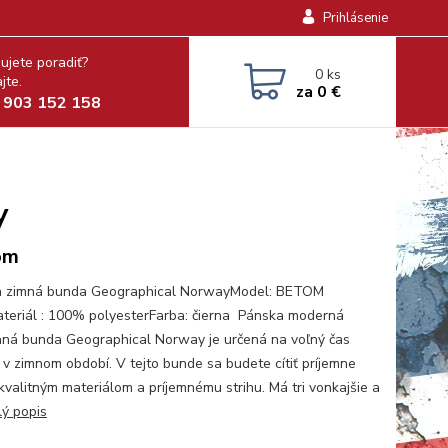
Prihlásenie
ujete poradiť?
0
ks
jte.
za
0 €
 903 152 158
y
om
a zimná bunda Geographical NorwayModel: BETOM
eriál : 100% polyesterFarba: čierna Pánska moderná
aná bunda Geographical Norway je určená na voľný čas
 v zimnom období. V tejto bunde sa budete cítiť príjemne
kvalitným materiálom a príjemnému strihu. Má tri vonkajšie a
lý popis