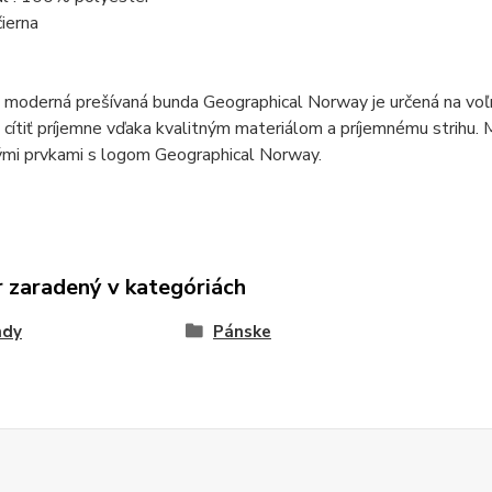
čierna
 moderná prešívaná bunda Geographical Norway je určená na voľn
cítiť príjemne vďaka kvalitným materiálom a príjemnému strihu. M
ými prvkami s logom Geographical Norway.
 zaradený v kategóriách
ndy
Pánske