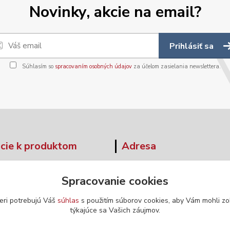
Novinky, akcie na email?
Prihlásiť sa
Súhlasím so
spracovaním osobných údajov
za účelom zasielania newslettera.
cie k produktom
Adresa
tné tabuľky
Moskovská 42
Spracovanie cookies
Banská Bystrica
ár - odstúpenie od zmluvy
974 04
eri potrebujú Váš
súhlas
s použitím súborov cookies, aby Vám mohli zo
týkajúce sa Vašich záujmov.