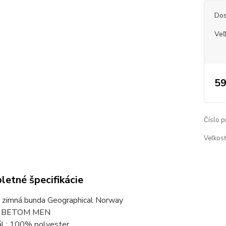
Dos
Veľ
59
Číslo p
Veľkosť
etné špecifikácie
 zimná bunda Geographical Norway
: BETOM MEN
ál : 100% polyester