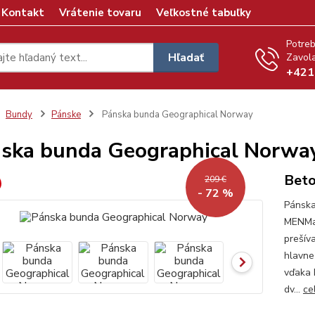
Kontakt
Vrátenie tovaru
Veľkostné tabuľky
Potreb
Hľadať
Zavola
+421
Bundy
Pánske
Pánska bunda Geographical Norway
ska bunda Geographical Norwa
Bet
209 €
- 72 %
Pánsk
MENMat
prešív
hlavne
vďaka 
dv...
ce