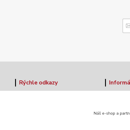
Rýchle odkazy
Informá
O nás
Veľkos
Obchodné podmienky
Formul
Doprava a platba
Náš e-shop a partn
Kontakt