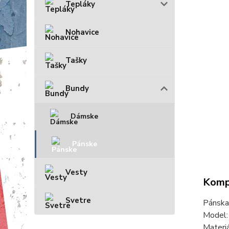
Tepláky
Nohavice
Tašky
Bundy
Dámske
Pánske
Vesty
Kompl
Svetre
Pánska
Model
Materi