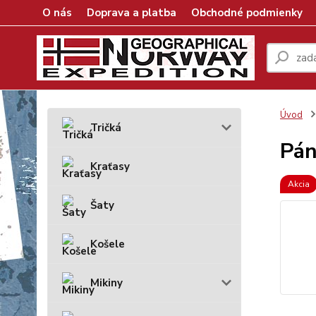
O nás
Doprava a platba
Obchodné podmienky
Úvod
Tričká
Pán
Kraťasy
Akcia
Šaty
Košele
Mikiny