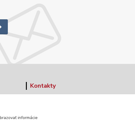
Kontakty
+421 903 152 158
info@norwaywear.sk
brazovať informácie