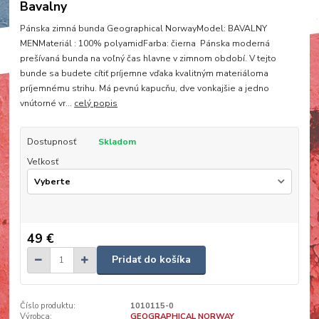
Bavalny
Pánska zimná bunda Geographical NorwayModel: BAVALNY
MENMateriál : 100% polyamidFarba: čierna Pánska moderná
prešívaná bunda na voľný čas hlavne v zimnom období. V tejto
bunde sa budete cítiť príjemne vďaka kvalitným materiáloma
príjemnému strihu. Má pevnú kapucňu, dve vonkajšie a jedno
vnútorné vr...
celý popis
Dostupnosť
Skladom
Veľkosť
49 €
Pridať do košíka
Číslo produktu:
1010115-0
Výrobca:
GEOGRAPHICAL NORWAY