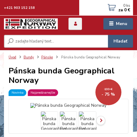
0
ks
+421 903 152 158
za
0 €
Menu
Hľadať
Úvod
Bundy
Pánske
Pánska bunda Geographical Norway
Pánska bunda Geographical
Norway
199 €
Novinka
Najpredávanejšie
- 75 %