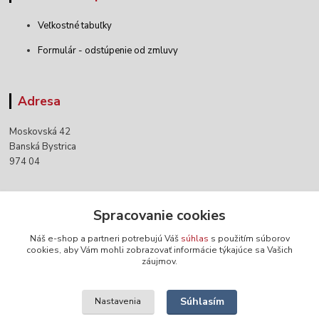
Veľkostné tabuľky
Formulár - odstúpenie od zmluvy
Adresa
Moskovská 42
Banská Bystrica
974 04
Kontakty
Spracovanie cookies
Náš e-shop a partneri potrebujú Váš
súhlas
s použitím súborov
+421 903 152 158
cookies, aby Vám mohli zobrazovať informácie týkajúce sa Vašich
záujmov.
info@norwaywear.sk
Súhlasím
Nastavenia