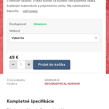
v zimnom období. V tejto bunde sa budete cítiť príjemne vďaka
kvalitným materiálom a príjemnému strihu. Má odnímateľnú
kapucňu, ...
celý popis
Dostupnosť
Skladom
Veľkosť
49 €
Pridať do košíka
Číslo produktu:
1010123-0
Výrobca:
GEOGRAPHICAL NORWAY
Kompletné špecifikácie