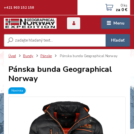
0
ks
+421 903 152 158
za
0 €
Menu
Hľadať
Úvod
Bundy
Pánske
Pánska bunda Geographical Norway
Pánska bunda Geographical
Norway
Novinka