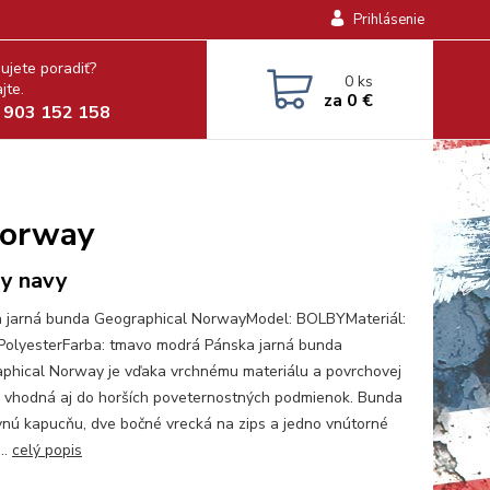
Prihlásenie
ujete poradiť?
0
ks
jte.
za
0 €
 903 152 158
Norway
y navy
 jarná bunda Geographical NorwayModel: BOLBYMateriál:
olyesterFarba: tmavo modrá Pánska jarná bunda
phical Norway je vďaka vrchnému materiálu a povrchovej
 vhodná aj do horších poveternostných podmienok. Bunda
nú kapucňu, dve bočné vrecká na zips a jedno vnútorné
..
celý popis