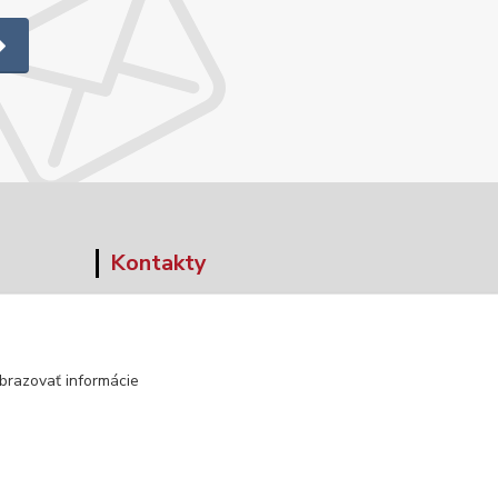
Kontakty
+421 903 152 158
info@norwaywear.sk
brazovať informácie