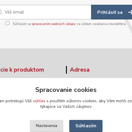
Prihlásiť sa
Súhlasím so
spracovaním osobných údajov
za účelom zasielania newslettera.
cie k produktom
Adresa
tné tabuľky
Moskovská 42
Spracovanie cookies
Banská Bystrica
ár - odstúpenie od zmluvy
974 04
eri potrebujú Váš
súhlas
s použitím súborov cookies, aby Vám mohli zo
týkajúce sa Vašich záujmov.
Súhlasím
Nastavenia