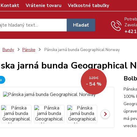
Kontakt
Vrátenie tovaru
Veľkostné tabuľky
Potreb
Hľadať
Zavola
+421
Bundy
Pánske
Pánska jarná bunda Geographical Norway
ska jarná bunda Geographical 
Bolb
129 €
a
- 54 %
Pánska
100% P
Geogra
úprave
má pev
vrecko.