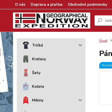
O nás
Doprava a platba
Obchodné podmienky
Úvod
Tričká
Pán
Kraťasy
Novink
Šaty
Košele
Mikiny