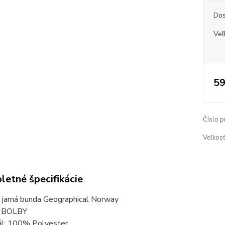
Dos
Veľ
59
Číslo p
Veľkosť
etné špecifikácie
 jarná bunda Geographical Norway
: BOLBY
ál: 100% Polyester