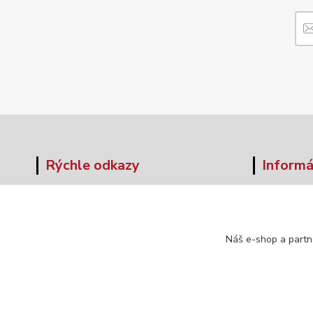
Rýchle odkazy
Informá
O nás
Veľkos
Obchodné podmienky
Formul
Doprava a platba
Náš e-shop a partn
Kontakt