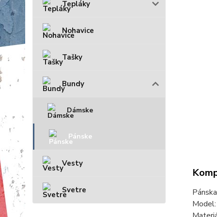
Tepláky
Nohavice
Tašky
Bundy
Dámske
Pánske
Vesty
Kompl
Svetre
Pánska
Model
Materi