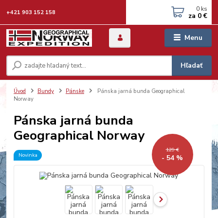
0
ks
+421 903 152 158
za
0 €
Menu
Hľadať
Úvod
Bundy
Pánske
Pánska jarná bunda Geographical
Norway
Pánska jarná bunda
Geographical Norway
129 €
Novinka
- 54 %