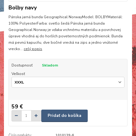
Bolby navy
Pánska jarná bunda Geographical NorwayModel: BOLBYMateriál:
100% PolyesterFarba: svetlo šedá Pánska jarná bunda
Geographical Norway je vďaka vrchnému materiálu a povrchovej
úprave vhodná aj do horších poveternostných podmienok. Bunda
má pevnú kapucňu, dve bočné vrecká na zips a jedno vnútorné
vrecko...
celý popis
Dostupnosť
Skladom
Veľkosť
59 €
Pridať do košíka
Číslo produktu:
1010139-6