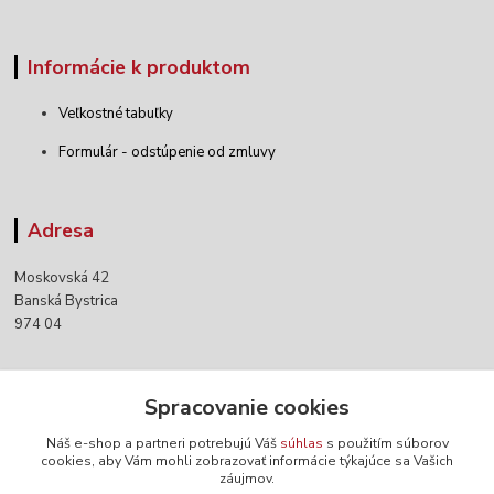
Informácie k produktom
Veľkostné tabuľky
Formulár - odstúpenie od zmluvy
Adresa
Moskovská 42
Banská Bystrica
974 04
Kontakty
Spracovanie cookies
Náš e-shop a partneri potrebujú Váš
súhlas
s použitím súborov
+421 903 152 158
cookies, aby Vám mohli zobrazovať informácie týkajúce sa Vašich
záujmov.