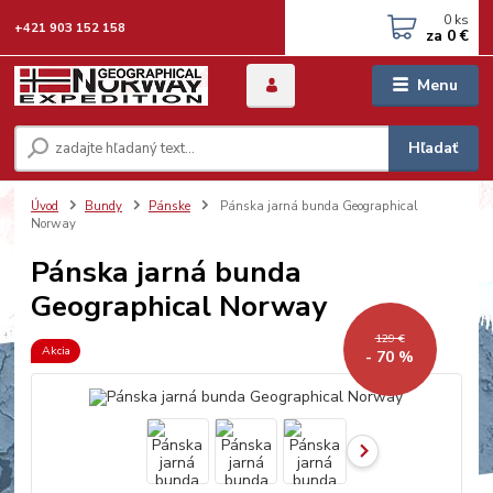
0
ks
+421 903 152 158
za
0 €
Menu
Hľadať
Úvod
Bundy
Pánske
Pánska jarná bunda Geographical
Norway
Pánska jarná bunda
Geographical Norway
129 €
Akcia
- 70 %