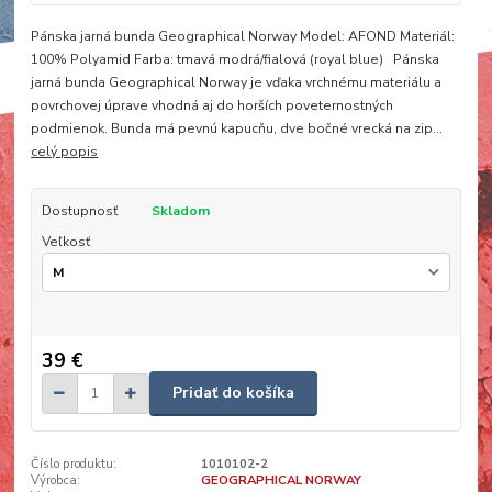
Pánska jarná bunda Geographical Norway Model: AFOND Materiál:
100% Polyamid Farba: tmavá modrá/fialová (royal blue) Pánska
jarná bunda Geographical Norway je vďaka vrchnému materiálu a
povrchovej úprave vhodná aj do horších poveternostných
podmienok. Bunda má pevnú kapucňu, dve bočné vrecká na zip...
celý popis
Dostupnosť
Skladom
Veľkosť
39 €
Pridať do košíka
Číslo produktu:
1010102-2
Výrobca:
GEOGRAPHICAL NORWAY