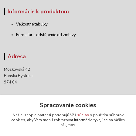
Informácie k produktom
Veľkostné tabuľky
Formulár - odstúpenie od zmluvy
Adresa
Moskovská 42
Banská Bystrica
974 04
Kontakty
Spracovanie cookies
Náš e-shop a partneri potrebujú Váš
súhlas
s použitím súborov
+421 903 152 158
cookies, aby Vám mohli zobrazovať informácie týkajúce sa Vašich
záujmov.
info@norwaywear.sk