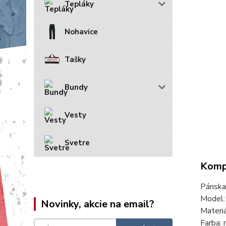
Tepláky
Nohavice
Tašky
Bundy
Vesty
Svetre
Kompl
Pánsk
Model
Novinky, akcie na email?
Materi
Farba: