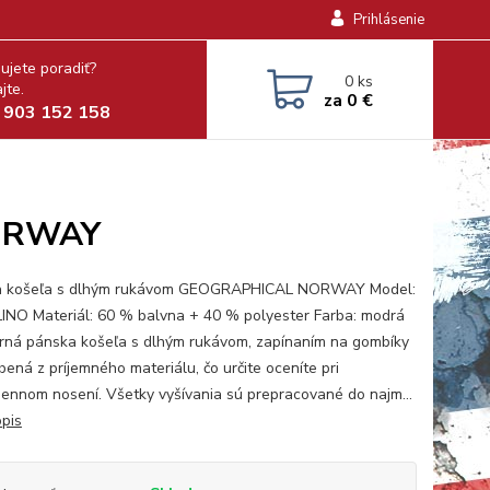
Prihlásenie
ujete poradiť?
0
ks
jte.
za
0 €
 903 152 158
NORWAY
a košeľa s dlhým rukávom GEOGRAPHICAL NORWAY Model:
NO Materiál: 60 % balvna + 40 % polyester Farba: modrá
á pánska košeľa s dlhým rukávom, zapínaním na gombíky
bená z príjemného materiálu, čo určite oceníte pri
ennom nosení. Všetky vyšívania sú prepracované do najm...
opis