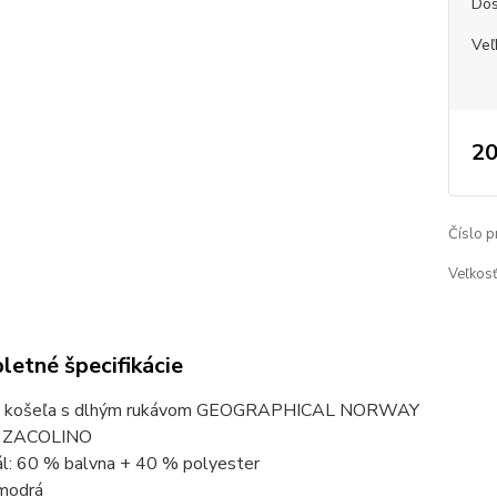
Dos
Veľ
20
Číslo p
Veľkosť
etné špecifikácie
a košeľa s dlhým rukávom GEOGRAPHICAL NORWAY
: ZACOLINO
ál: 60 % balvna + 40 % polyester
 modrá