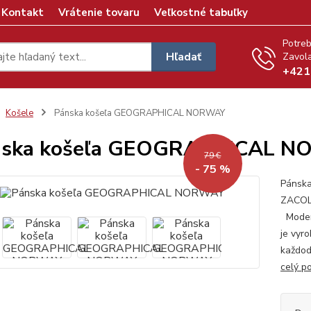
Kontakt
Vrátenie tovaru
Veľkostné tabuľky
Potreb
Hľadať
Zavola
+421
Košele
Pánska košeľa GEOGRAPHICAL NORWAY
nska košeľa GEOGRAPHICAL 
79 €
- 75 %
Pánsk
ZACOLI
Modern
je vyro
každod
celý p