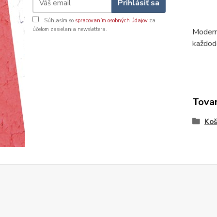
Prihlásiť sa
Súhlasím so
spracovaním osobných údajov
za
účelom zasielania newslettera.
Moderná
každode
Tovar
Koš