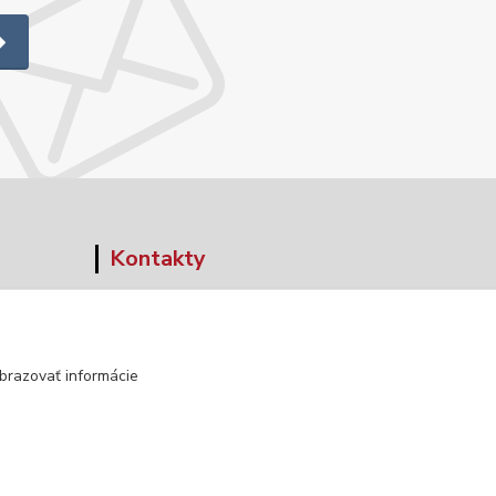
Kontakty
+421 903 152 158
info@norwaywear.sk
brazovať informácie