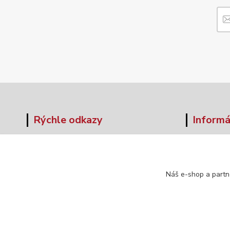
Rýchle odkazy
Informá
O nás
Veľkos
Obchodné podmienky
Formul
Doprava a platba
Náš e-shop a partn
Kontakt