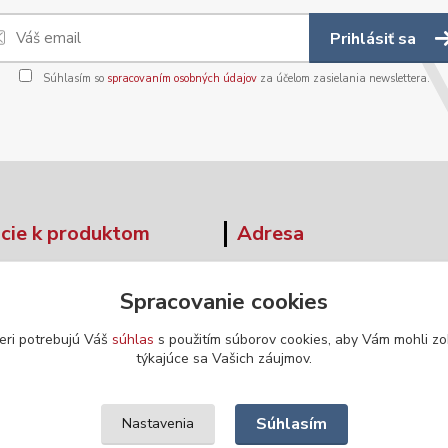
Prihlásiť sa
Súhlasím so
spracovaním osobných údajov
za účelom zasielania newslettera.
cie k produktom
Adresa
tné tabuľky
Moskovská 42
Spracovanie cookies
Banská Bystrica
ár - odstúpenie od zmluvy
974 04
eri potrebujú Váš
súhlas
s použitím súborov cookies, aby Vám mohli zo
týkajúce sa Vašich záujmov.
Súhlasím
Nastavenia