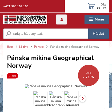
0
ks
+421 903 152 158
za
0 €
Menu
Hľadať
Úvod
Mikiny
Pánske
Pánska mikina Geographical Norway
Pánska mikina Geographical
Norway
99 €
Akcia
- 71 %