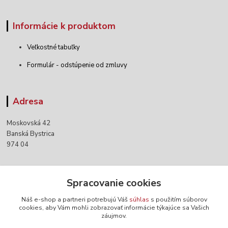
Informácie k produktom
Veľkostné tabuľky
Formulár - odstúpenie od zmluvy
Adresa
Moskovská 42
Banská Bystrica
974 04
Kontakty
Spracovanie cookies
Náš e-shop a partneri potrebujú Váš
súhlas
s použitím súborov
+421 903 152 158
cookies, aby Vám mohli zobrazovať informácie týkajúce sa Vašich
záujmov.
info@norwaywear.sk