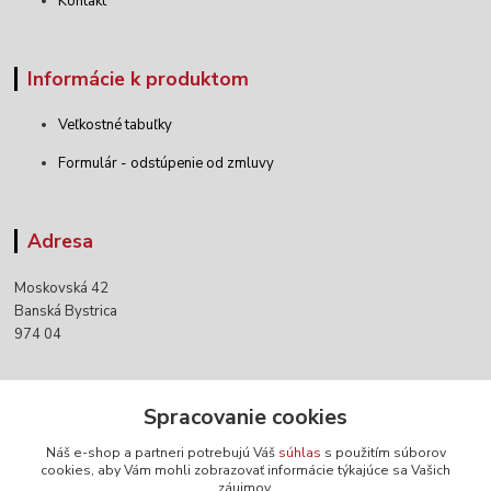
Kontakt
Informácie k produktom
Veľkostné tabuľky
Formulár - odstúpenie od zmluvy
Adresa
Moskovská 42
Banská Bystrica
974 04
Kontakty
Spracovanie cookies
Náš e-shop a partneri potrebujú Váš
súhlas
s použitím súborov
+421 903 152 158
cookies, aby Vám mohli zobrazovať informácie týkajúce sa Vašich
záujmov.