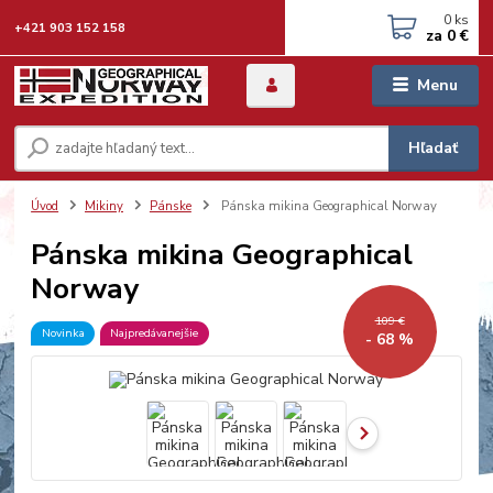
0
ks
+421 903 152 158
za
0 €
Menu
Hľadať
Úvod
Mikiny
Pánske
Pánska mikina Geographical Norway
Pánska mikina Geographical
Norway
109 €
Novinka
Najpredávanejšie
- 68 %