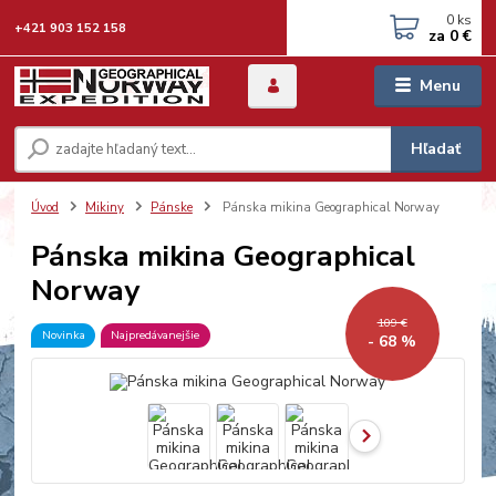
0
ks
+421 903 152 158
za
0 €
Menu
Hľadať
Úvod
Mikiny
Pánske
Pánska mikina Geographical Norway
Pánska mikina Geographical
Norway
109 €
Novinka
Najpredávanejšie
- 68 %