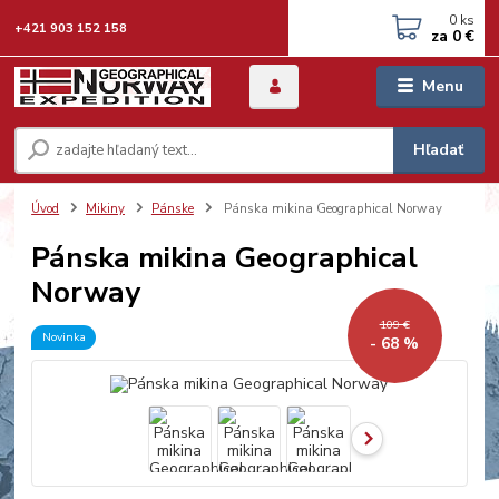
0
ks
+421 903 152 158
za
0 €
Menu
Hľadať
Úvod
Mikiny
Pánske
Pánska mikina Geographical Norway
Pánska mikina Geographical
Norway
109 €
Novinka
- 68 %