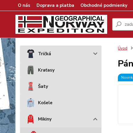
O nás
Doprava a platba
Obchodné podmienky
Úvod
Tričká
Pán
Kraťasy
Novink
Šaty
Košele
Mikiny