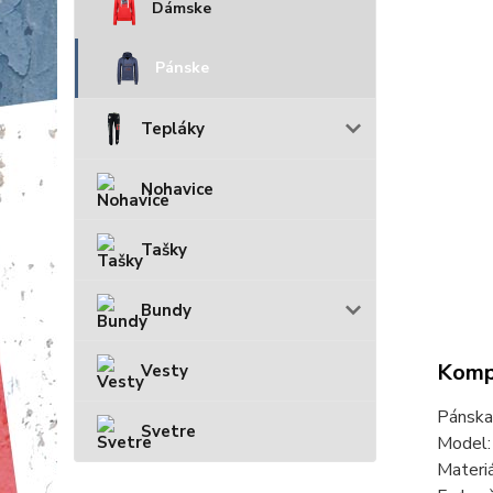
Dámske
Pánske
Tepláky
Nohavice
Tašky
Bundy
Kompl
Vesty
Pánsk
Svetre
Model
Materi