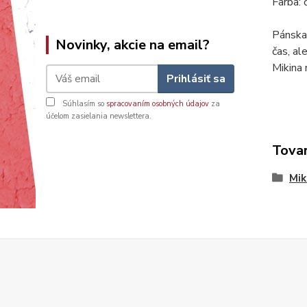
Farba: 
Pánska 
Novinky, akcie na email?
čas, al
Mikina
Prihlásiť sa
Súhlasím so
spracovaním osobných údajov
za
účelom zasielania newslettera.
Tovar
Mik