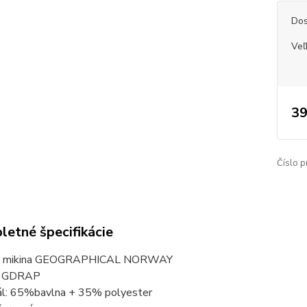
Dos
Veľ
39
Číslo p
etné špecifikácie
a mikina GEOGRAPHICAL NORWAY
: GDRAP
ál: 65%bavlna + 35% polyester