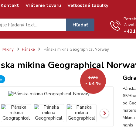
Kontakt
Vrátenie tovaru
Veľkostné tabuľky
Potreb
Hľadať
Zavola
+421
Mikiny
Pánske
Pánska mikina Geographical Norway
ska mikina Geographical Norwa
Gdra
109 €
a
- 64 %
Pánsk
65%bav
od Geo
materiá
Mikina
popis