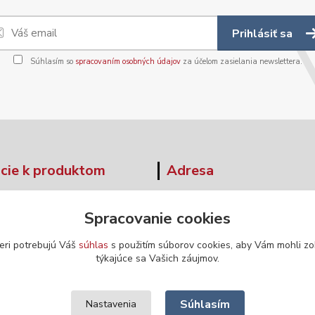
Prihlásiť sa
Súhlasím so
spracovaním osobných údajov
za účelom zasielania newslettera.
cie k produktom
Adresa
tné tabuľky
Moskovská 42
Spracovanie cookies
Banská Bystrica
ár - odstúpenie od zmluvy
974 04
eri potrebujú Váš
súhlas
s použitím súborov cookies, aby Vám mohli zo
týkajúce sa Vašich záujmov.
Súhlasím
Nastavenia