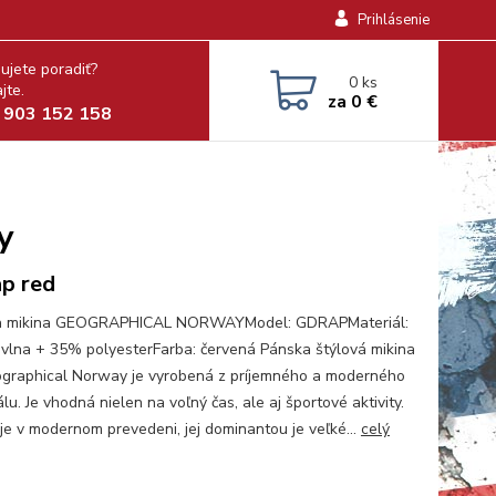
Prihlásenie
ujete poradiť?
0
ks
jte.
za
0 €
 903 152 158
y
p red
a mikina GEOGRAPHICAL NORWAYModel: GDRAPMateriál:
lna + 35% polyesterFarba: červená Pánska štýlová mikina
graphical Norway je vyrobená z príjemného a moderného
lu. Je vhodná nielen na voľný čas, ale aj športové aktivity.
 je v modernom prevedeni, jej dominantou je veľké...
celý