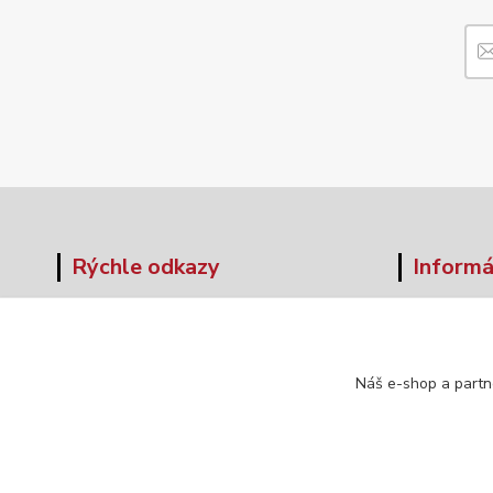
Rýchle odkazy
Informá
O nás
Veľkos
Obchodné podmienky
Formul
Doprava a platba
Náš e-shop a partn
Kontakt