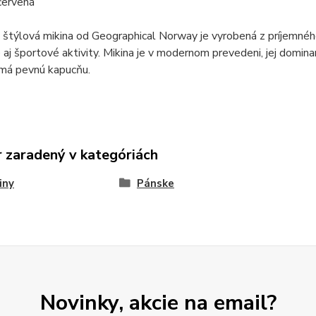
červená
štýlová mikina od Geographical Norway je vyrobená z príjemnéh
e aj športové aktivity. Mikina je v modernom prevedeni, jej domin
 má pevnú kapucňu.
 zaradený v kategóriách
iny
Pánske
Novinky, akcie na email?