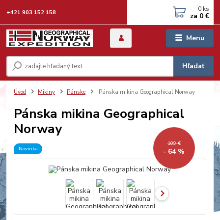
0
ks
+421 903 152 158
za
0 €
Menu
Hľadať
Úvod
Mikiny
Pánske
Pánska mikina Geographical Norway
Pánska mikina Geographical
Norway
109 €
Novinka
- 64 %