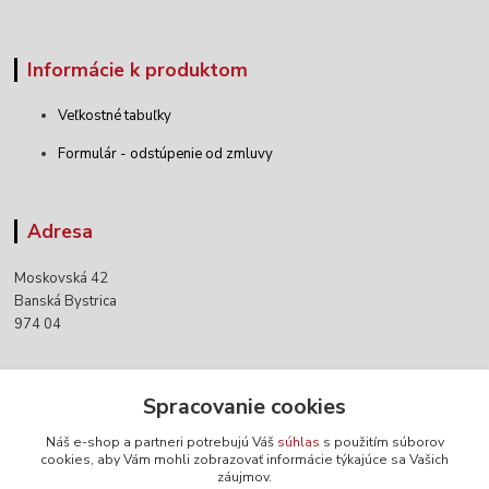
Informácie k produktom
Veľkostné tabuľky
Formulár - odstúpenie od zmluvy
Adresa
Moskovská 42
Banská Bystrica
974 04
Kontakty
Spracovanie cookies
Náš e-shop a partneri potrebujú Váš
súhlas
s použitím súborov
+421 903 152 158
cookies, aby Vám mohli zobrazovať informácie týkajúce sa Vašich
záujmov.