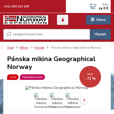
0
ks
+421 903 152 158
za
0 €
Menu
Hľadať
Úvod
Mikiny
Pánske
Pánska mikina Geographical Norway
Pánska mikina Geographical
Norway
99 €
Akcia
Najpredávanejšie
- 71 %