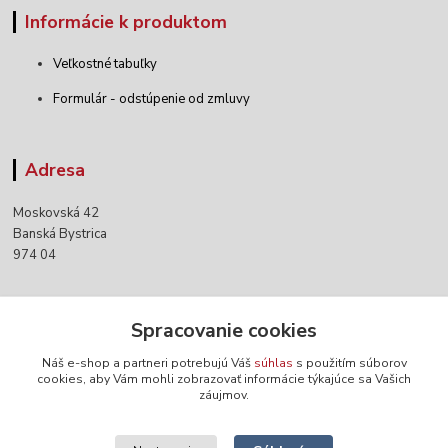
Informácie k produktom
Veľkostné tabuľky
Formulár - odstúpenie od zmluvy
Adresa
Moskovská 42
Banská Bystrica
974 04
Kontakty
Spracovanie cookies
Náš e-shop a partneri potrebujú Váš
súhlas
s použitím súborov
+421 903 152 158
cookies, aby Vám mohli zobrazovať informácie týkajúce sa Vašich
záujmov.
info@norwaywear.sk