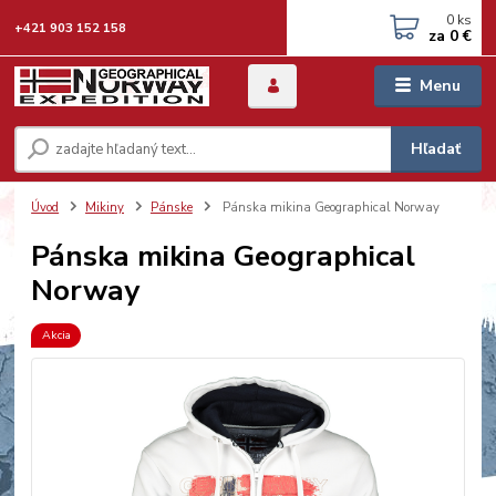
0
ks
+421 903 152 158
za
0 €
Menu
Hľadať
Úvod
Mikiny
Pánske
Pánska mikina Geographical Norway
Pánska mikina Geographical
Norway
Akcia