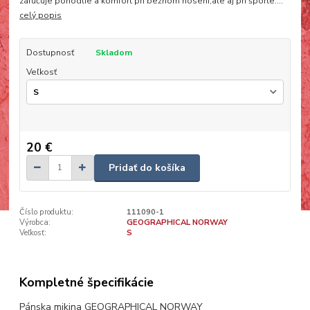
zaručuje pohodlie a komfort pri bežnom nosení,ale aj pri športe....
celý popis
Dostupnosť
Skladom
Veľkosť
20 €
Pridať do košíka
Číslo produktu:
111090-1
Výrobca:
GEOGRAPHICAL NORWAY
Veľkosť:
S
Kompletné špecifikácie
Pánska mikina GEOGRAPHICAL NORWAY