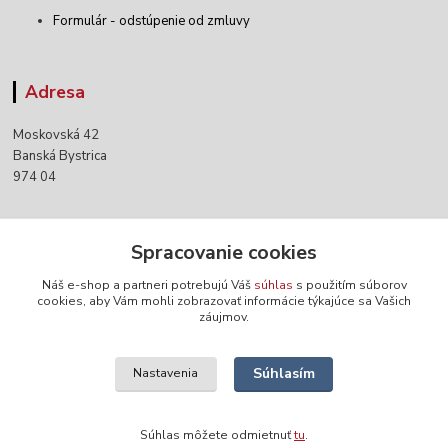
Formulár - odstúpenie od zmluvy
Adresa
Moskovská 42
Banská Bystrica
974 04
Kontakty
Spracovanie cookies
Náš e-shop a partneri potrebujú Váš
súhlas
s použitím súborov
+421 903 152 158
cookies, aby Vám mohli zobrazovať informácie týkajúce sa Vašich
záujmov.
info@norwaywear.sk
Súhlasím
Nastavenia
Súhlas môžete odmietnuť
tu
.