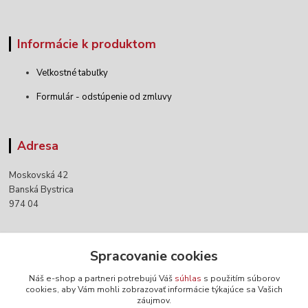
Informácie k produktom
Veľkostné tabuľky
Formulár - odstúpenie od zmluvy
Adresa
Moskovská 42
Banská Bystrica
974 04
Kontakty
Spracovanie cookies
Náš e-shop a partneri potrebujú Váš
súhlas
s použitím súborov
+421 903 152 158
cookies, aby Vám mohli zobrazovať informácie týkajúce sa Vašich
záujmov.