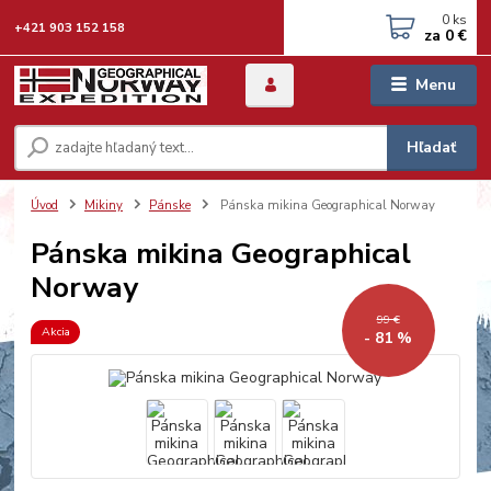
0
ks
+421 903 152 158
za
0 €
Menu
Hľadať
Úvod
Mikiny
Pánske
Pánska mikina Geographical Norway
Pánska mikina Geographical
Norway
99 €
Akcia
- 81 %