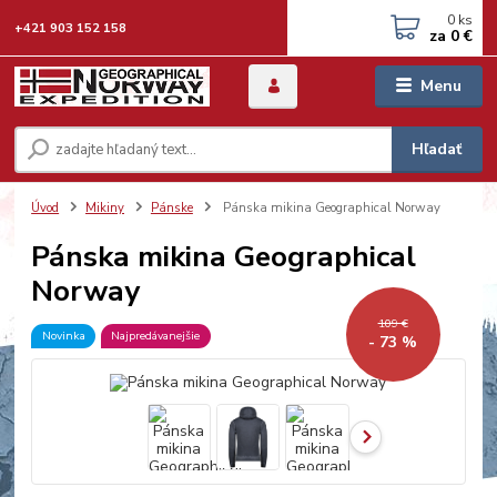
0
ks
+421 903 152 158
za
0 €
Menu
Hľadať
Úvod
Mikiny
Pánske
Pánska mikina Geographical Norway
Pánska mikina Geographical
Norway
109 €
Novinka
Najpredávanejšie
- 73 %