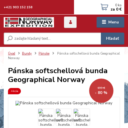
0
ks
+421 903 152 158
za
0 €
Menu
Hľadať
Úvod
Bundy
Pánske
Pánska softschellová bunda Geographical
Norway
Pánska softschellová bunda
Geographical Norway
199 €
Akcia
- 80 %