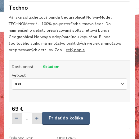
Techno
Pánska softschellová bunda Geographical NorwayModel:
TECHNOMateriál : 100% polyesterFarba: tmavo šedá Do
najmenšieho detailu prepracovaná softschellová bunda
Geographical Norway s odopínateľnou kapucňou. Bunda
športového strihu má množstvo praktických vreciek a množstvo
prepracovaných detailov. Zdo...
celý popis
Dostupnosť
Skladom
Veľkosť
69 €
Pridať do košíka
Číslo produktu:
1010126-5