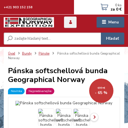
0
ks
+421 903 152 158
za
0 €
Menu
Hľadať
Úvod
Bundy
Pánske
Pánska softschellová bunda Geographical
Norway
Pánska softschellová bunda
Geographical Norway
199 €
Novinka
Najpredávanejšie
- 65 %