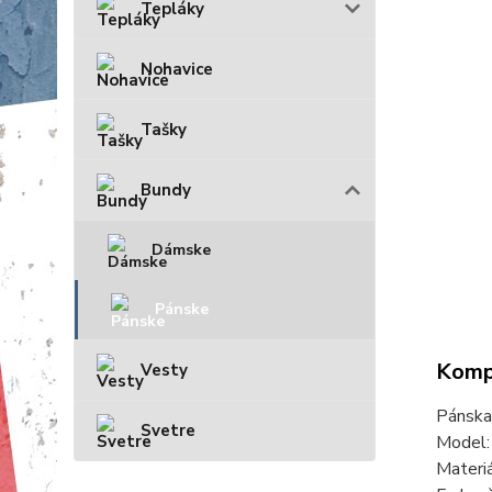
Tepláky
Nohavice
Tašky
Bundy
Dámske
Pánske
Kompl
Vesty
Pánska
Svetre
Model
Materi