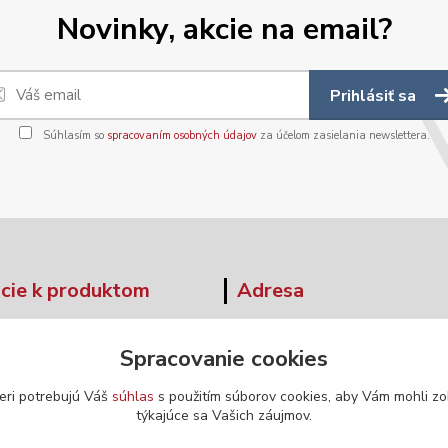
Novinky, akcie na email?
Prihlásiť sa
Súhlasím so
spracovaním osobných údajov
za účelom zasielania newslettera.
cie k produktom
Adresa
tné tabuľky
Moskovská 42
Spracovanie cookies
Banská Bystrica
ár - odstúpenie od zmluvy
974 04
eri potrebujú Váš
súhlas
s použitím súborov cookies, aby Vám mohli zo
týkajúce sa Vašich záujmov.