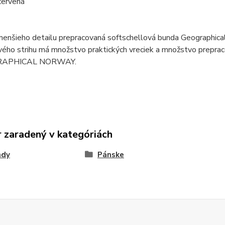
červená
menšieho detailu prepracovaná softschellová bunda Geographic
ého strihu má množstvo praktických vreciek a množstvo preprac
RAPHICAL NORWAY.
 zaradený v kategóriách
ndy
Pánske