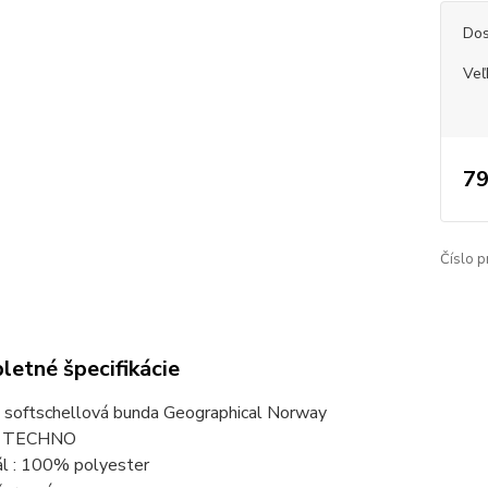
Dos
Veľ
79
Číslo p
etné špecifikácie
 softschellová bunda Geographical Norway
: TECHNO
ál : 100% polyester