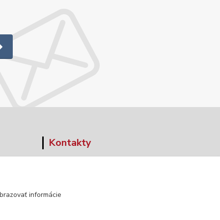
Kontakty
+421 903 152 158
info@norwaywear.sk
brazovať informácie