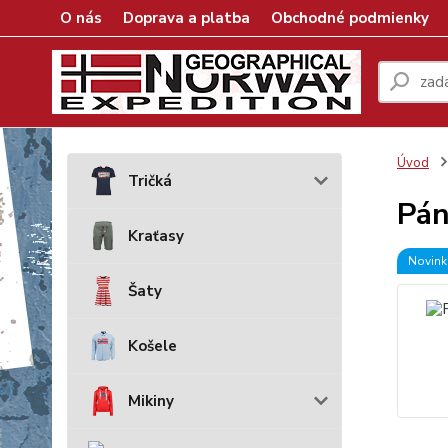
O nás
Doprava a platba
Obchodné podmienky
Úvod
Tričká
Pán
Kraťasy
Novink
Šaty
Košele
Mikiny