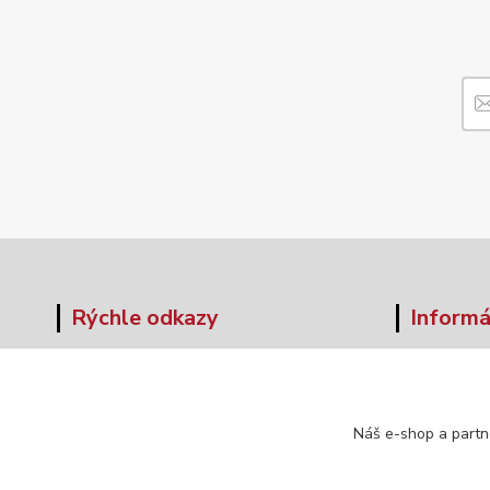
Rýchle odkazy
Informá
O nás
Veľkos
Obchodné podmienky
Formul
Doprava a platba
Náš e-shop a partn
Kontakt