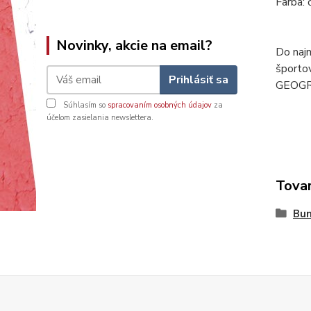
Farba: 
Novinky, akcie na email?
Do naj
športov
Prihlásiť sa
GEOG
Súhlasím so
spracovaním osobných údajov
za
účelom zasielania newslettera.
Tovar
Bu