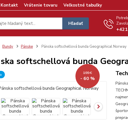
Kontakt
Vrátenie tovaru
Veľkostné tabuľky
Potreb
Hľadať
Zavola
+421
Bundy
Pánske
Pánska softschellová bunda Geographical Norway
ska softschellová bunda Geogr
Tech
199 €
a
- 60 %
Pánska
TECHNO
najmen
Geogra
športo
prepra