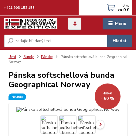
0
ks
+421 903 152 158
za
0 €
Menu
Hľadať
Úvod
Bundy
Pánske
Pánska softschellová bunda Geographical
Norway
Pánska softschellová bunda
Geographical Norway
199 €
Novinka
- 60 %