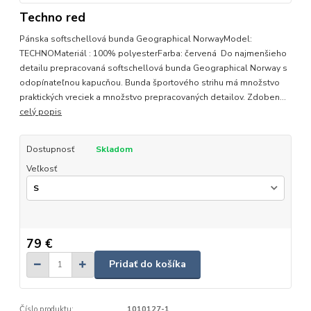
Techno red
Pánska softschellová bunda Geographical NorwayModel:
TECHNOMateriál : 100% polyesterFarba: červená Do najmenšieho
detailu prepracovaná softschellová bunda Geographical Norway s
odopínateľnou kapucňou. Bunda športového strihu má množstvo
praktických vreciek a množstvo prepracovaných detailov. Zdoben...
celý popis
Dostupnosť
Skladom
Veľkosť
79 €
Pridať do košíka
Číslo produktu:
1010127-1