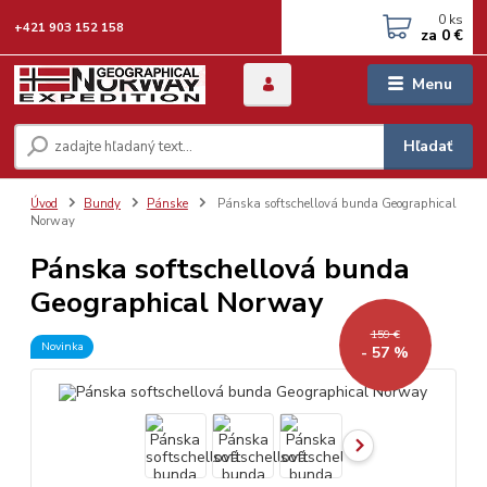
0
ks
+421 903 152 158
za
0 €
Menu
Hľadať
Úvod
Bundy
Pánske
Pánska softschellová bunda Geographical
Norway
Pánska softschellová bunda
Geographical Norway
159 €
Novinka
- 57 %