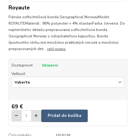
Royaute
Pánska softschellová bunda Geographical NorwayModel:
ROYAUTEMateriál : 96% polyester + 4% elastanFarba: červená Do
najmenšieho detailu prepracovaná softschellová bunda
Geographical Norway s odopínateľnou kapucňou. Bunda
športového strihu má množstvo praktických vreciek a množstvo
prepracovaných det...
celý popis
Dostupnosť
Skladom
Veľkosť
69 €
Pridať do košíka
Číslo produktu:
1010130