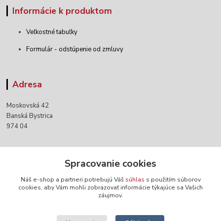
Informácie k produktom
Veľkostné tabuľky
Formulár - odstúpenie od zmluvy
Adresa
Moskovská 42
Banská Bystrica
974 04
Kontakty
Spracovanie cookies
Náš e-shop a partneri potrebujú Váš
súhlas
s použitím súborov
+421 903 152 158
cookies, aby Vám mohli zobrazovať informácie týkajúce sa Vašich
záujmov.
info@norwaywear.sk