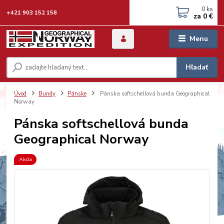
0
ks
+421 903 152 158
za
0 €
Menu
Hľadať
Úvod
Bundy
Pánske
Pánska softschellová bunda Geographical
Norway
Pánska softschellová bunda
Geographical Norway
Akcia