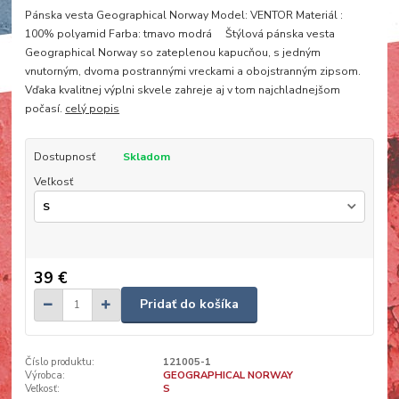
Pánska vesta Geographical Norway Model: VENTOR Materiál :
100% polyamid Farba: tmavo modrá Štýlová pánska vesta
Geographical Norway so zateplenou kapucňou, s jedným
vnutorným, dvoma postrannými vreckami a obojstranným zipsom.
Vďaka kvalitnej výplni skvele zahreje aj v tom najchladnejšom
počasí.
celý popis
Dostupnosť
Skladom
Veľkosť
39 €
Pridať do košíka
Číslo produktu:
121005-1
Výrobca:
GEOGRAPHICAL NORWAY
Veľkosť:
S