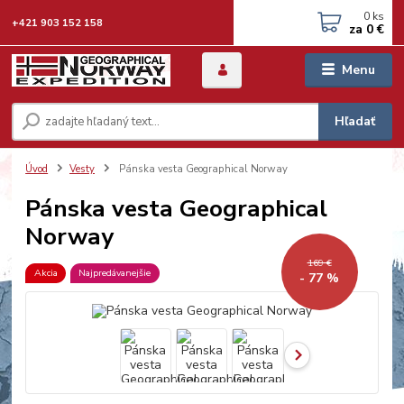
0
ks
+421 903 152 158
za
0 €
Menu
Hľadať
Úvod
Vesty
Pánska vesta Geographical Norway
Pánska vesta Geographical
Norway
169 €
Akcia
Najpredávanejšie
- 77 %