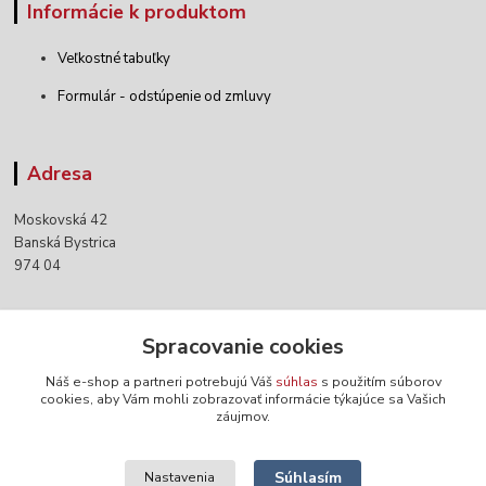
Informácie k produktom
Veľkostné tabuľky
Formulár - odstúpenie od zmluvy
Adresa
Moskovská 42
Banská Bystrica
974 04
Kontakty
Spracovanie cookies
Náš e-shop a partneri potrebujú Váš
súhlas
s použitím súborov
+421 903 152 158
cookies, aby Vám mohli zobrazovať informácie týkajúce sa Vašich
záujmov.
info@norwaywear.sk
Súhlasím
Nastavenia